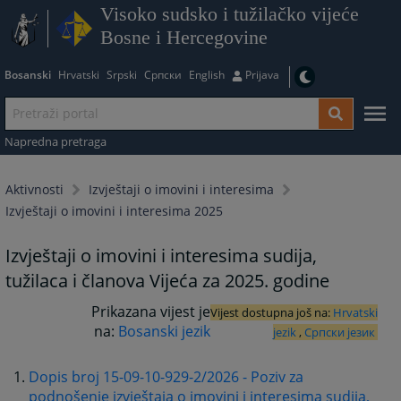
Visoko sudsko i tužilačko vijeće
Bosne i Hercegovine
Bosanski
Hrvatski
Srpski
Српски
English
Prijava
Napredna pretraga
Aktivnosti
Izvještaji o imovini i interesima
Izvještaji o imovini i interesima 2025
Izvještaji o imovini i interesima sudija,
tužilaca i članova Vijeća za 2025. godine
Prikazana vijest je
Vijest dostupna još na:
Hrvatski
na:
Bosanski jezik
jezik
,
Српски језик
Dopis broj 15-09-10-929-2/2026 - Poziv za
podnošenje izvještaja o imovini i interesima sudija,