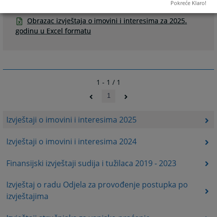
Pokreće Klaro!
izvještaja o imovini i interesima
Obrazac izvještaja o imovini i interesima za 2025.
godinu u Excel formatu
1 - 1 / 1
1
Izvještaji o imovini i interesima 2025
Izvještaji o imovini i interesima 2024
Finansijski izvještaji sudija i tužilaca 2019 - 2023
Izvještaj o radu Odjela za provođenje postupka po
izvještajima