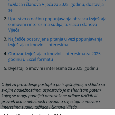
tužilaca i članova Vijeća za 2025. godinu, dostavlja
se
Uputstvo o načinu popunjavanja obrasca izvještaja
o imovini i interesima sudija, tužilaca i članova
Vijeća
Najčešće postavljena pitanja u vezi popunjavanja
izvještaja o imovini i interesima
Obrazac izvještaja o imovini i interesima za 2025.
godinu u Excel formatu
Izvještaji o imovini i interesima za 2025. godinu
Odjel za provođenje postupka po izvještajima, u skladu sa
svojim nadležnostima, uspostavio je mehanizam putem
kojeg se mogu podnijeti obrazložene prijave fizičkih ili
pravnih lica o netačnosti navoda u izvještaju o imovini i
interesima sudija, tužilaca i članova Vijeća.
Netačne navode u izvještaju možete prijaviti putem e-mail