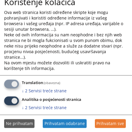
Korištenje kolačića
adrese:
prijava.nepravilnosti@pravosudje.ba
Ova web stranica koristi određene skripte koje mogu
Podnesene prijave će se smatrati prijavama o netačnosti
pohranjivati i koristiti određene informacije iz vašeg
navoda u izvještaju u smislu odredbe člana 86c. stav (2)
browsera i vašeg uređaja (npr. IP adresa uređaja, varijable o
Zakona o VSTV-u BiH, na osnovu kojih će se, u pravilu,
sesiji unutar browsera, ...).
inicirati provođenje dodatne provjere Izvještaja. U roku od
Neke od ovih informacija su nam neophodne i bez njih web
60 dana od dana podnošenja, podnosiocu prijave će biti
stranica ne bi mogla fukcionisati u svom punom obimu, dok
neke nisu prijeko neophodne a služe za dodatne stvari (npr.
dostavljena informacija o preduzetim aktivnostima.
procjenu nivoa posjećenosti, budućeg usavršavanja
stranice...).
3833
PREGLEDA
Na ovom mjestu možete dozvoliti ili uskratiti pravo na
korištenje tih informacija.
Translation
(obavezna)
↓
2
Servisi treće strane
Prateći dokumenti
Analitika o posjećenosti stranica
↓
2
Servisi treće strane
Dopis broj 15-09-10-929-2/2026
Uputstvo o načinu popunjavanja obrasca izvještaja o
imovini i interesima sudija, tužilaca i članova Vijeća
Ne prihvatam
Prihvatam odabrane
Prihvatam sve
Najčešće postavljena pitanja u vezi popunjavanja