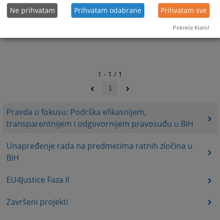
Ne prihvatam
Prihvatam odabrane
Prihvatam sve
Pokreće Klaro!
1 - 1 / 1
1
Pravda u fokusu: Podrška efikasnijem,
transparentnijem i odgovornijem pravosuđu u BiH
Unapređenje rada na predmetima ratnih zločina u
BiH
EU4Justice Faza II
Završeni projekti