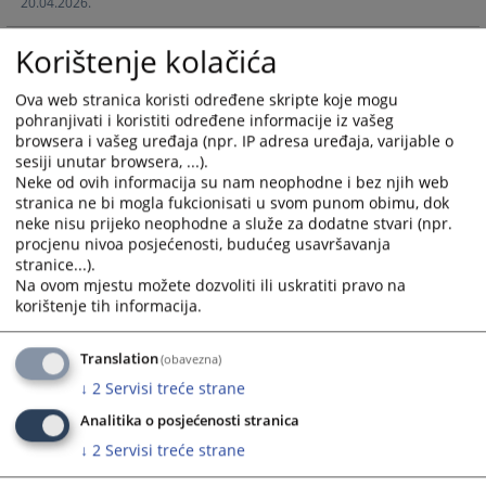
20.04.2026.
interact
interact
with
with
Korištenje kolačića
the
the
calendar
calendar
Ova web stranica koristi određene skripte koje mogu
and
and
pohranjivati i koristiti određene informacije iz vašeg
select
select
browsera i vašeg uređaja (npr. IP adresa uređaja, varijable o
a
a
sesiji unutar browsera, ...).
date.
date.
Neke od ovih informacija su nam neophodne i bez njih web
Press
Press
stranica ne bi mogla fukcionisati u svom punom obimu, dok
the
the
neke nisu prijeko neophodne a služe za dodatne stvari (npr.
procjenu nivoa posjećenosti, budućeg usavršavanja
question
question
stranice...).
mark
mark
Na ovom mjestu možete dozvoliti ili uskratiti pravo na
key
key
korištenje tih informacija.
to
to
get
get
Translation
(obavezna)
the
the
↓
2
Servisi treće strane
keyboard
keyboard
shortcuts
shortcuts
Analitika o posjećenosti stranica
for
for
↓
2
Servisi treće strane
changing
changing
dates.
dates.