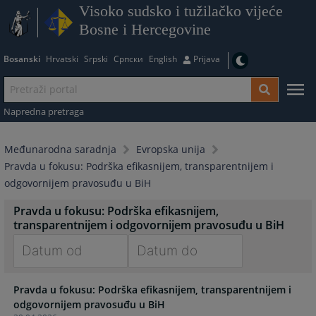
Visoko sudsko i tužilačko vijeće
Bosne i Hercegovine
Bosanski
Hrvatski
Srpski
Српски
English
Prijava
Napredna pretraga
Međunarodna saradnja
Evropska unija
Pravda u fokusu: Podrška efikasnijem, transparentnijem i
odgovornijem pravosuđu u BiH
Pravda u fokusu: Podrška efikasnijem,
transparentnijem i odgovornijem pravosuđu u BiH
Navigate
Navigate
Pravda u fokusu: Podrška efikasnijem, transparentnijem i
forward
forward
odgovornijem pravosuđu u BiH
to
to