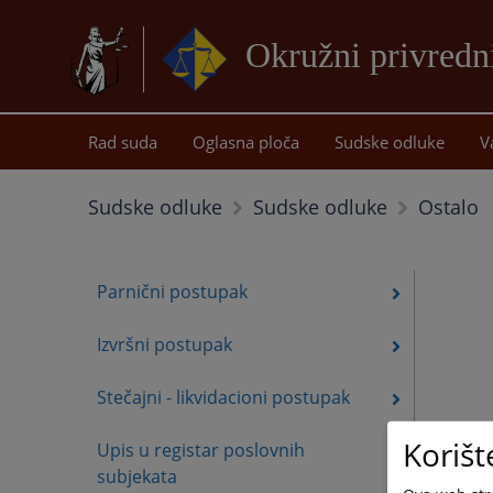
Okružni privredn
Rad suda
Oglasna ploča
Sudske odluke
V
Ostalo
Sudske odluke
Sudske odluke
Parnični postupak
Izvršni postupak
Stečajni - likvidacioni postupak
Korišt
Upis u registar poslovnih
subjekata