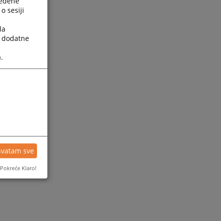
ređene
o sesiji
la
a dodatne
.
ijesti
hvatam sve
Pokreće Klaro!