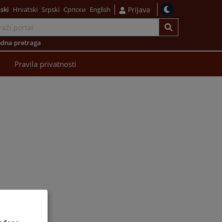
ski
Hrvatski
Srpski
Српски
English
Prijava
dna pretraga
Pravila privatnosti