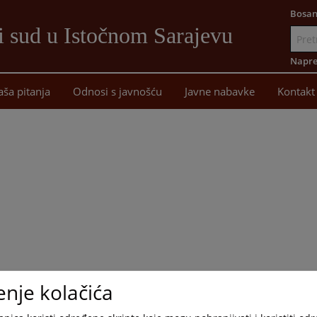
Bosan
i sud u Istočnom Sarajevu
Idi
na
Napre
sadržaj
aša pitanja
Odnosi s javnošću
Javne nabavke
Kontakt
enje kolačića