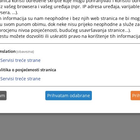
nica koristi određene skripte koje mogu pohranjivati i koristiti od
iz vašeg browsera i vašeg uređaja (npr. IP adresa uređaja, varijable 
era, ...).
h informacija su nam neophodne i bez njih web stranica ne bi mog
i u svom punom obimu, dok neke nisu prijeko neophodne a služe z
 procjenu nivoa posjećenosti, budućeg usavršavanja stranice...).
tu možete dozvoliti ili uskratiti pravo na korištenje tih informacija
nslation
(obavezna)
Servisi treće strane
Trenutno nema v
litika o posjećenosti stranica
Servisi treće strane
tam
Prihvatam odabrane
Pri