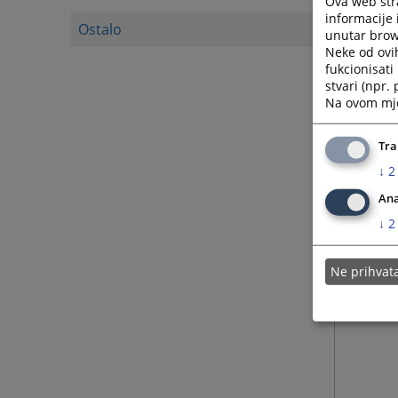
Ova web stra
informacije 
Ostalo
unutar brows
Neke od ovi
fukcionisat
stvari (npr.
Na ovom mjes
Tra
↓
2
Ana
↓
2
Ne prihva