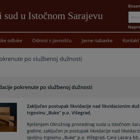
Bosan
i sud u Istočnom Sarajevu
Idi
na
Napre
sadržaj
ske odluke
Odnosi s javnošću
Javne nabavke
Kontakt
pokrenute po službenoj dužnosti
dacije pokrenute po službenoj dužnosti
Zaključen postupak likvidacije nad likvidacionim du
trgovinu „Buke“ p.o. Višegrad,
Rješenjem Okružnog privrednog suda u Istočnom Saraj
godine, zaključen je postupak likvidacije nad likvida
spoljnu trgovinu „Buke“ p.o. Višegrad, Cara Lazara bb,