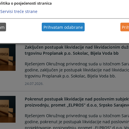
Srpsko Sarajevo
litika o posjećenosti stranica
Servisi treće strane
Rješenjem Okružnog privrednog suda u Istočnom Saraj
godine, pokrenut je postupak likvidacije nad poslo
S.O, Vuka Karadžića bb, Srpsko Sarajevo.
tam
Prihvatam odabrane
Pri
24.07.2026.
Zaključen postupak likvidacije nad likvidacionim du
trgovinu Proplanak p.o. Sokolac, Bijela Voda bb
Rješenjem Okružnog privrednog suda u Istočnom Saraj
godine, zaključen je postupak likvidacije nad likvida
trgovinu Proplanak p.o. Sokolac, Bijela Voda bb.
24.07.2026.
Pokrenut postupak likvidacije nad poslovnim subjek
proizvodnju, promet „ELPROS“ d.o.o, Srpsko Sarajev
Rješenjem Okružnog privrednog suda u Istočnom Saraj
godine, pokrenut je postupak likvidacije nad poslovn
projektovanje, proizvodnju, promet „ELPROS“ d.o.o. Vo