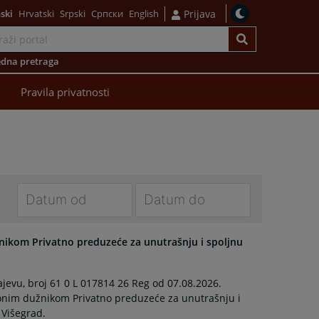
ski
Hrvatski
Srpski
Српски
English
Prijava
dna pretraga
Pravila privatnosti
Navigate
Navigate
forward
forward
žnikom Privatno preduzeće za unutrašnju i spoljnu
to
to
interact
interact
evu, broj 61 0 L 017814 26 Reg od 07.08.2026.
with
with
cionim dužnikom Privatno preduzeće za unutrašnju i
the
the
 Višegrad.
calendar
calendar