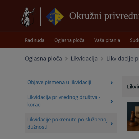
Okružni privredn
Rad suda
Oglasna ploča
Vaša pitanja
Sud
Likvidacije 
Oglasna ploča
Likvidacija
Objave pismena u likvidaciji
Likvi
Likvidacija privrednog društva -
koraci
Likvidacije pokrenute po službenoj
dužnosti