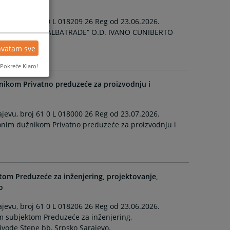
evu, broj 61 0 L 018209 26 Reg od 23.06.2026.
vnim subjektom „ALBATRADE“ O.D. IVANO CUNIBERTO
hvatam sve
Pokreće Klaro!
žnikom Privatno preduzeće za proizvodnju i
evu, broj 61 0 L 018000 26 Reg od 23.07.2026.
cionim dužnikom Privatno preduzeće za proizvodnju i
tom Preduzeće za inženjering, projektovanje,
o
evu, broj 61 0 L 018206 26 Reg od 23.06.2026.
im subjektom Preduzeće za inženjering,
jvode Stepe bb, Srpsko Sarajevo.