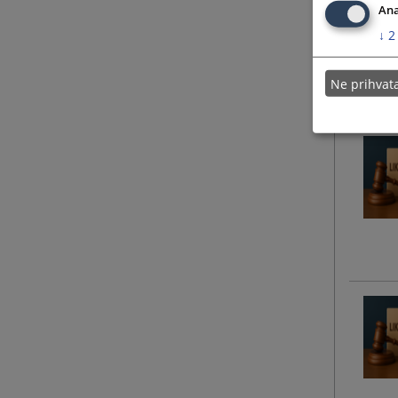
Ana
↓
2
Ne prihva