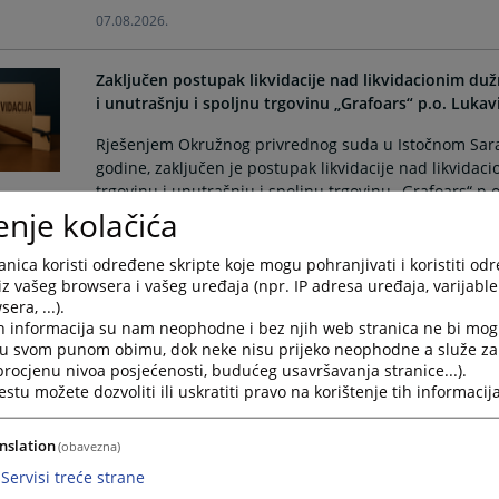
07.08.2026.
Zaključen postupak likvidacije nad likvidacionim du
i unutrašnju i spoljnu trgovinu „Grafoars“ p.o. Lukav
Rješenjem Okružnog privrednog suda u Istočnom Saraj
godine, zaključen je postupak likvidacije nad likvida
trgovinu i unutrašnju i spoljnu trgovinu „Grafoars“ p.o
enje kolačića
31.07.2026.
nica koristi određene skripte koje mogu pohranjivati i koristiti od
Pokrenut postupak likvidacije nad poslovnim subjek
iz vašeg browsera i vašeg uređaja (npr. IP adresa uređaja, varijable 
transport „JUNIVERZAL“ d.o.o. Srpsko Sarajevo
era, ...).
h informacija su nam neophodne i bez njih web stranica ne bi mog
Rješenjem Okružnog privrednog suda u Istočnom Saraj
i u svom punom obimu, dok neke nisu prijeko neophodne a služe z
godine, pokrenut je postupak likvidacije nad poslovn
 procjenu nivoa posjećenosti, budućeg usavršavanja stranice...).
tu možete dozvoliti ili uskratiti pravo na korištenje tih informacija
trgovinu i transport „JUNIVERZAL“ d.o.o. Srpsko Saraje
24.07.2026.
nslation
(obavezna)
Servisi treće strane
Pokrenut postupak likvidacije nad poslovnim subj