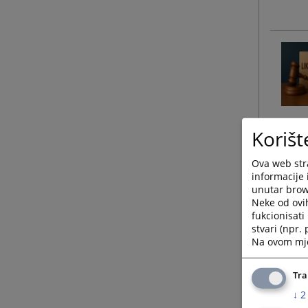
Korišt
Ova web stra
informacije 
unutar brows
Neke od ovi
fukcionisat
stvari (npr.
Na ovom mjes
Tra
↓
2