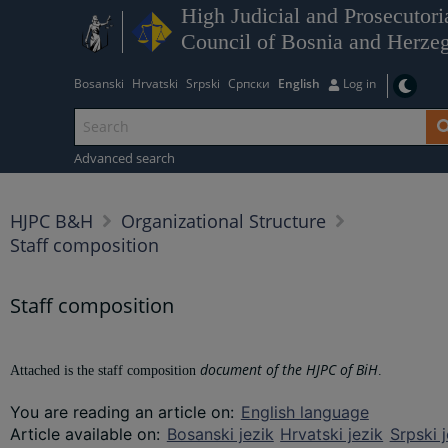
High Judicial and Prosecutori
Council of Bosnia and Herze
Bosanski
Hrvatski
Srpski
Српски
English
Log in
Advanced search
HJPC B&H
Organizational Structure
Staff composition
Staff composition
document of the HJPC of BiH
Attached is the staff composition
.
You are reading an article on
:
English language
Article available on
:
Bosanski jezik
Hrvatski jezik
Srpski j