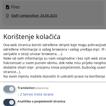
Files
Staff composition_24.09.2025
720
VIEWS
Korištenje kolačića
Ova web stranica koristi određene skripte koje mogu pohranjivati 
određene informacije iz vašeg browsera i vašeg uređaja (npr. IP
varijable o sesiji unutar browsera, ...).
Neke od ovih informacija su nam neophodne i bez njih web stra
fukcionisati u svom punom obimu, dok neke nisu prijeko neopho
dodatne stvari (npr. procjenu nivoa posjećenosti, budućeg usav
stranice...).
Na ovom mjestu možete dozvoliti ili uskratiti pravo na korištenje 
Translation
(obavezna)
↓
2
Servisi treće strane
Analitika o posjećenosti stranica