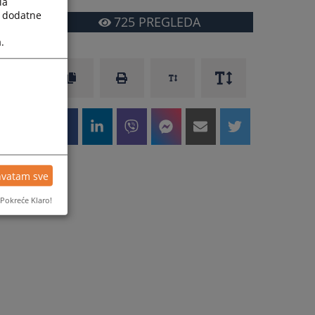
la
a dodatne
725
PREGLEDA
.
hvatam sve
Pokreće Klaro!