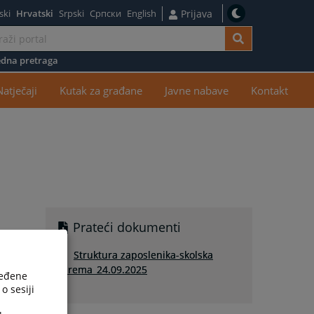
ski
Hrvatski
Srpski
Српски
English
Prijava
dna pretraga
žaj
Natječaji
Kutak za građane
Javne nabave
Kontakt
Prateći dokumenti
Struktura zaposlenika-skolska
sprema_24.09.2025
ređene
o sesiji