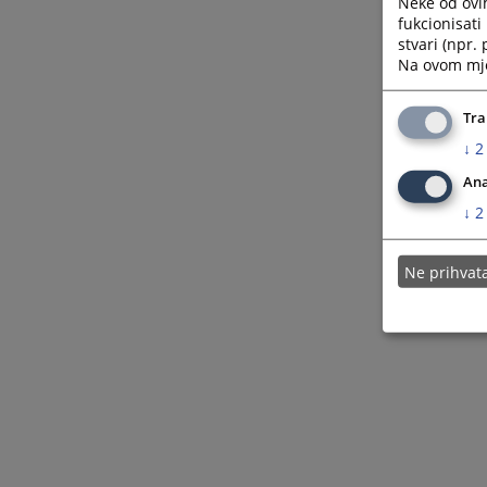
Neke od ovi
fukcionisat
stvari (npr.
Na ovom mjes
Tra
↓
2
Ana
↓
2
Ne prihva