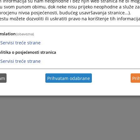
h informacija su nam neophodne i bez njih web stranica ne bi mog
i u svom punom obimu, dok neke nisu prijeko neophodne a služe z
 procjenu nivoa posjećenosti, budućeg usavršavanja stranice...).
tu možete dozvoliti ili uskratiti pravo na korištenje tih informacija
nslation
(obavezna)
Servisi treće strane
litika o posjećenosti stranica
Servisi treće strane
tam
Prihvatam odabrane
Pri