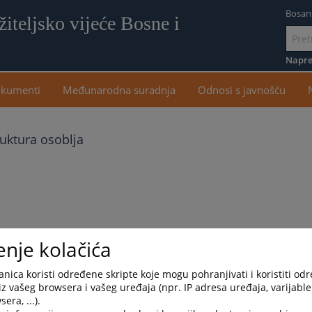
Bosan
iteljsko vijeće Bosne i
Idi
na
Napre
sadr
kumenti
Međunarodna suradnja
Odnosi s javnošću
ruktura osoblja
enje kolačića
ezik
English language
Српски језик
nica koristi određene skripte koje mogu pohranjivati i koristiti od
iz vašeg browsera i vašeg uređaja (npr. IP adresa uređaja, varijable 
era, ...).