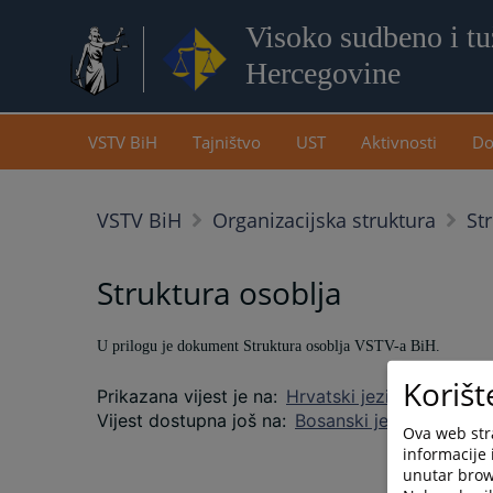
Visoko sudbeno i tuž
Hercegovine
VSTV BiH
Tajništvo
UST
Aktivnosti
Do
VSTV BiH
Organizacijska struktura
St
Struktura osoblja
U prilogu je dokument Struktura osoblja VSTV-a BiH.
Korišt
Prikazana vijest je na
:
Hrvatski jezik
Vijest dostupna još na
:
Bosanski jezik
Srpski j
Ova web stra
informacije 
unutar brows