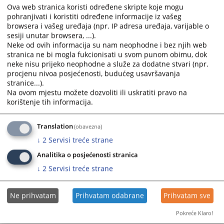
Drvaru.
Ova web stranica koristi određene skripte koje mogu
pohranjivati i koristiti određene informacije iz vašeg
12.02.2026.
browsera i vašeg uređaja (npr. IP adresa uređaja, varijable o
sesiji unutar browsera, ...).
Neke od ovih informacija su nam neophodne i bez njih web
Određen pritvor osumnjičeniku I.B. iz
stranica ne bi mogla fukcionisati u svom punom obimu, dok
Tomislavgrada
neke nisu prijeko neophodne a služe za dodatne stvari (npr.
procjenu nivoa posjećenosti, budućeg usavršavanja
Odlučujući o prijedlogu Kantonalnog tužiteljstva Kantona 10
stranice...).
Livno, sudac za prethodni postupak Kantonalnog suda u
Na ovom mjestu možete dozvoliti ili uskratiti pravo na
Livnu Jurica Babić je dana, 28. studenog 2025. godine
korištenje tih informacija.
donio...
28.11.2025.
Translation
(obavezna)
↓
2
Servisi treće strane
Određen pritvor osumnjičeniku A.Š. iz
Analitika o posjećenosti stranica
Tomislavgrada
↓
2
Servisi treće strane
Odlučujući o prijedlogu Kantonalnog tužiteljstva Kantona 10
Ne prihvatam
Prihvatam odabrane
Prihvatam sve
Livno, sudac za prethodni postupak Kantonalnog suda u
Livnu Jurica Babić je dana, 23. studenog 2025. godine
Pokreće Klaro!
donio...