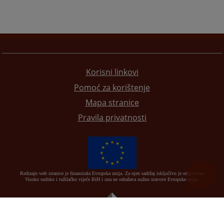
Korisni linkovi
Pomoć za korištenje
Mapa stranice
Pravila privatnosti
Redizajn web stranice je finansirala Evropska unija. Za njen sadržaj isključivo je odgovorno
Visoko sudsko i tužilačko vijeće BiH i ona ne odražava nužno stavove Evropske unije.