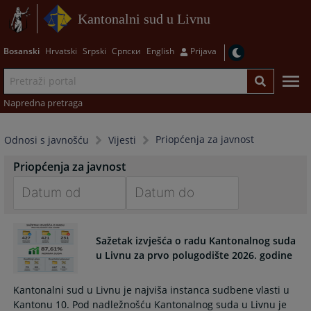
Kantonalni sud u Livnu
Bosanski
Hrvatski
Srpski
Српски
English
Prijava
Napredna pretraga
Priopćenja za javnost
Odnosi s javnošću
Vijesti
Priopćenja za javnost
Navigate
Navigate
forward
forward
Sažetak izvješća o radu Kantonalnog suda
to
to
u Livnu za prvo polugodište 2026. godine
interact
interact
with
with
Kantonalni sud u Livnu je najviša instanca sudbene vlasti u
the
the
Kantonu 10. Pod nadležnošću Kantonalnog suda u Livnu je
calendar
calendar