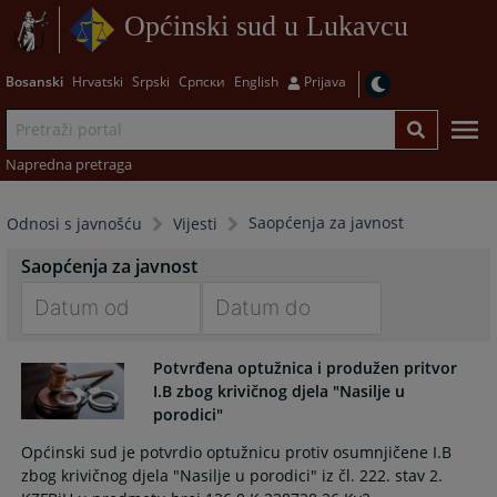
Općinski sud u Lukavcu
Bosanski
Hrvatski
Srpski
Српски
English
Prijava
Napredna pretraga
Saopćenja za javnost
Odnosi s javnošću
Vijesti
Saopćenja za javnost
Navigate
Navigate
Potvrđena optužnica i produžen pritvor
forward
forward
I.B zbog krivičnog djela "Nasilje u
to
to
porodici"
interact
interact
with
with
Općinski sud je potvrdio optužnicu protiv osumnjičene I.B
the
the
zbog krivičnog djela "Nasilje u porodici" iz čl. 222. stav 2.
calendar
calendar