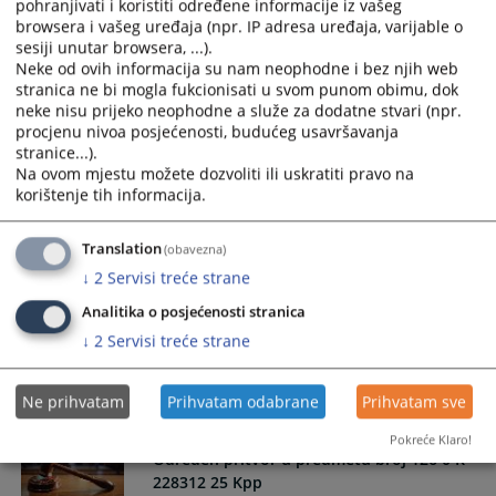
pohranjivati i koristiti određene informacije iz vašeg
228696 25 Kpp
browsera i vašeg uređaja (npr. IP adresa uređaja, varijable o
sesiji unutar browsera, ...).
Neke od ovih informacija su nam neophodne i bez njih web
.
stranica ne bi mogla fukcionisati u svom punom obimu, dok
09.12.2025.
neke nisu prijeko neophodne a služe za dodatne stvari (npr.
procjenu nivoa posjećenosti, budućeg usavršavanja
stranice...).
Određen pritvor u predmetu broj 126 0 K
Na ovom mjestu možete dozvoliti ili uskratiti pravo na
228446 25 Kpp 2
korištenje tih informacija.
Općinski sud u Lukavcu je dana 21.11.2025.godine u
Translation
(obavezna)
predmetu broj 126 0 K 227042 25 Kpp donio rješenje i
↓
2
Servisi treće strane
odredio mjeru pritvora prema osumnjičenom E.K zbog
Analitika o posjećenosti stranica
postojanja osnovane da je počinio krivično djelo
"Neovlaštena prozivodnja i stavljanje u promet opojnih
↓
2
Servisi treće strane
droga" iz čl.238. stav 1. KZFBiH.
21.11.2025.
Ne prihvatam
Prihvatam odabrane
Prihvatam sve
Pokreće Klaro!
Određen pritvor u predmetu broj 126 0 K
228312 25 Kpp