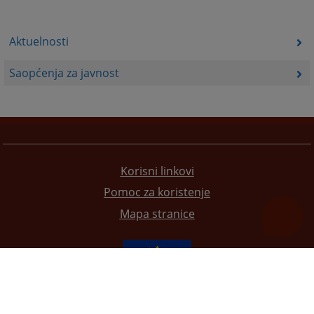
Aktuelnosti
Saopćenja za javnost
Korisni linkovi
Pomoc za koristenje
Mapa stranice
Redizajn web stranice je finansirala Evropska unija. Za njen sadržaj isključivo je odgovorno
Visoko sudsko i tužilačko vijeće BiH i ona ne odražava nužno stavove Evropske unije.