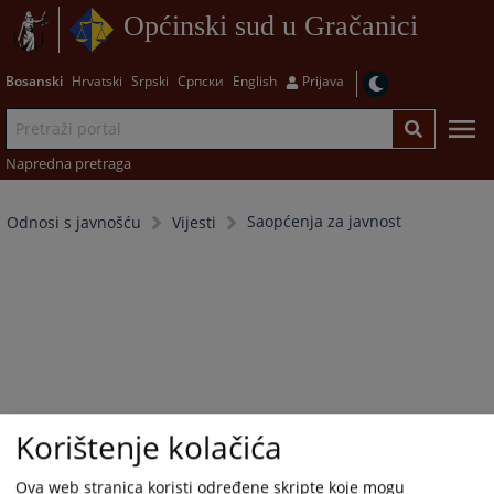
Općinski sud u Gračanici
Bosanski
Hrvatski
Srpski
Српски
English
Prijava
Napredna pretraga
Saopćenja za javnost
Odnosi s javnošću
Vijesti
Korištenje kolačića
Ova web stranica koristi određene skripte koje mogu