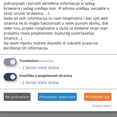
pohranjivati i koristiti određene informacije iz vašeg
browsera i vašeg uređaja (npr. IP adresa uređaja, varijable o
sesiji unutar browsera, ...).
Neke od ovih informacija su nam neophodne i bez njih web
stranica ne bi mogla fukcionisati u svom punom obimu, dok
neke nisu prijeko neophodne a služe za dodatne stvari (npr.
Trenutno nema vijesti
procjenu nivoa posjećenosti, budućeg usavršavanja
stranice...).
Na ovom mjestu možete dozvoliti ili uskratiti pravo na
korištenje tih informacija.
Translation
(obavezna)
↓
2
Servisi treće strane
Analitika o posjećenosti stranica
↓
2
Servisi treće strane
Ne prihvatam
Prihvatam odabrane
Prihvatam sve
Pokreće Klaro!