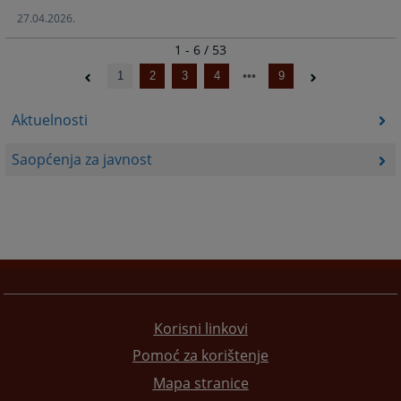
27.04.2026.
1 - 6 / 53
1
2
3
4
9
Aktuelnosti
Saopćenja za javnost
Korisni linkovi
Pomoć za korištenje
Mapa stranice