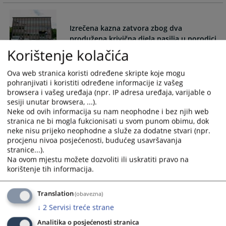
Izrečena kazna zatvora zbog dva
Korištenje kolačića
Općinski sud u Kaknju donio je i javno objavio osuđujuću,
prvostepenu i nepravosnažnu presudu u krivičnom
Ova web stranica koristi određene skripte koje mogu
predmetu broj: 36 0 K 069092 24 K protiv optuženog M.C.
pohranjivati i koristiti određene informacije iz vašeg
zbog dva produžena krivična djela „nasilje u porodici“ iz
browsera i vašeg uređaja (npr. IP adresa uređaja, varijable o
člana 222. stav 4. u vezi sa stavom 1. i 2. Krivičnog zakona
sesiji unutar browsera, ...).
FBiH, a sve u vezi sa članom 54. i 55. Krivičnog zakona FBiH.
Neke od ovih informacija su nam neophodne i bez njih web
stranica ne bi mogla fukcionisati u svom punom obimu, dok
neke nisu prijeko neophodne a služe za dodatne stvari (npr.
20.05.2026.
procjenu nivoa posjećenosti, budućeg usavršavanja
stranice...).
Na ovom mjestu možete dozvoliti ili uskratiti pravo na
Određen jednomjesečni pritvor zbog
korištenje tih informacija.
ugrožavanja sigurnosti i sprečavanja
službene osobe u vršenju službene radnje
Translation
(obavezna)
Sudija za prethodni postupak Općinskog suda u Kaknju,
↓
2
Servisi treće strane
postupajući po prijedlogu Kantonalnog tužilaštva ZDK, donio
je rješenje o određivanju jednomjesečnog pritvora u
Analitika o posjećenosti stranica