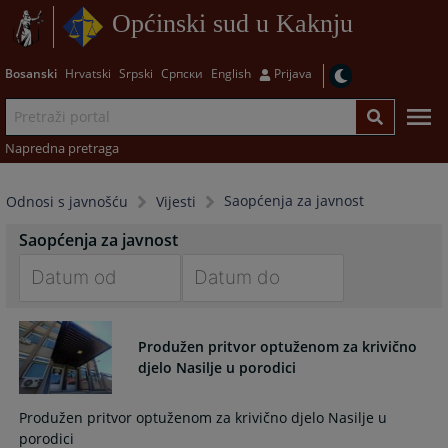
Općinski sud u Kaknju
Bosanski
Hrvatski
Srpski
Српски
English
Prijava
Napredna pretraga
Saopćenja za javnost
Odnosi s javnošću
Vijesti
Saopćenja za javnost
Navigate
Navigate
forward
forward
Produžen pritvor optuženom za krivično
to
to
djelo Nasilje u porodici
interact
interact
with
with
Produžen pritvor optuženom za krivično djelo Nasilje u
the
the
porodici
calendar
calendar