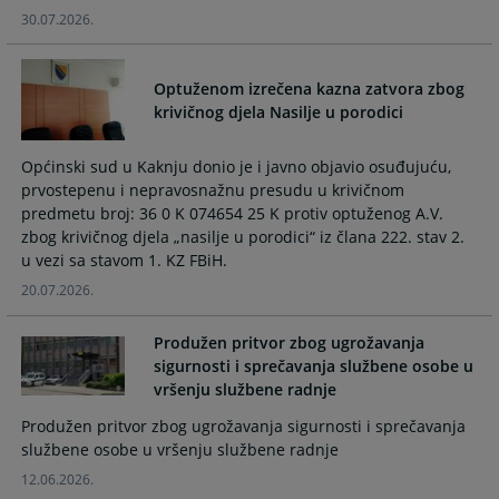
and
and
30.07.2026.
select
select
a
a
Optuženom izrečena kazna zatvora zbog
date.
date.
krivičnog djela Nasilje u porodici
Press
Press
the
the
question
question
Općinski sud u Kaknju donio je i javno objavio osuđujuću,
mark
mark
prvostepenu i nepravosnažnu presudu u krivičnom
predmetu broj: 36 0 K 074654 25 K protiv optuženog A.V.
key
key
zbog krivičnog djela „nasilje u porodici“ iz člana 222. stav 2.
to
to
u vezi sa stavom 1. KZ FBiH.
get
get
the
the
20.07.2026.
keyboard
keyboard
shortcuts
shortcuts
Produžen pritvor zbog ugrožavanja
for
for
sigurnosti i sprečavanja službene osobe u
changing
changing
vršenju službene radnje
dates.
dates.
Produžen pritvor zbog ugrožavanja sigurnosti i sprečavanja
službene osobe u vršenju službene radnje
12.06.2026.