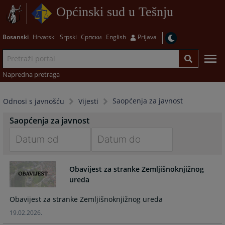
Općinski sud u Tešnju
Bosanski
Hrvatski
Srpski
Српски
English
Prijava
Napredna pretraga
Saopćenja za javnost
Odnosi s javnošću
Vijesti
Saopćenja za javnost
Navigate
Navigate
forward
forward
Obavijest za stranke Zemljišnoknjižnog
to
to
ureda
interact
interact
Obavijest za stranke Zemljišnoknjižnog ureda
with
with
the
the
19.02.2026.
calendar
calendar