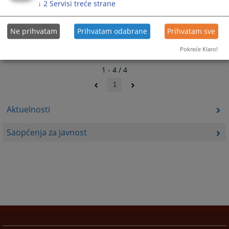
↓
2
Servisi treće strane
01.02.2017.
Ne prihvatam
Prihvatam odabrane
Prihvatam sve
Pokreće Klaro!
1 - 4 / 4
1
Aktuelnosti
Saopćenja za javnost