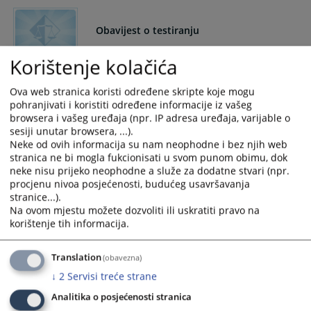
and
and
select
select
Obavijest o testiranju
a
a
date.
date.
Korištenje kolačića
Obavijest o testiranju
Press
Press
the
the
16.09.2025.
Ova web stranica koristi određene skripte koje mogu
question
question
pohranjivati i koristiti određene informacije iz vašeg
mark
mark
browsera i vašeg uređaja (npr. IP adresa uređaja, varijable o
Potvrđena Presuda Općinskog suda u
sesiji unutar browsera, ...).
key
key
Tešnju broj: 39 0 K 069213 24 K 2 od
Neke od ovih informacija su nam neophodne i bez njih web
to
to
05.09.2024.godine
stranica ne bi mogla fukcionisati u svom punom obimu, dok
get
get
neke nisu prijeko neophodne a služe za dodatne stvari (npr.
Potvrđena Presuda Općinskog suda u Tešnju broj: 39 0 K
the
the
procjenu nivoa posjećenosti, budućeg usavršavanja
069213 24 K 2 od 05.09.2024.godine
keyboard
keyboard
stranice...).
10.03.2025.
shortcuts
shortcuts
Na ovom mjestu možete dozvoliti ili uskratiti pravo na
korištenje tih informacija.
for
for
changing
changing
dates.
dates.
Obavještenje
Translation
(obavezna)
↓
2
Servisi treće strane
Obavještavamo sve zainteresovane stranke da je od
Analitika o posjećenosti stranica
30.01.2017.godine...