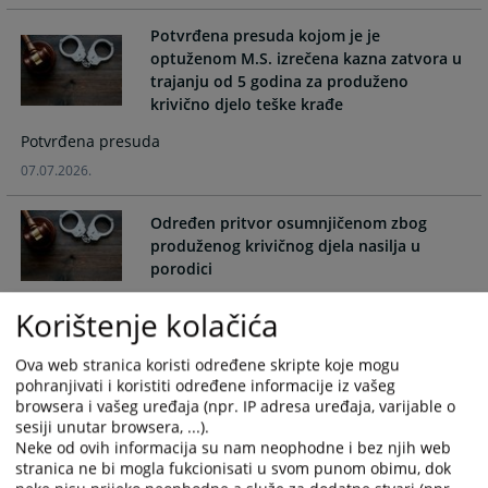
and
and
Potvrđena presuda kojom je je
select
select
optuženom M.S. izrečena kazna zatvora u
a
a
trajanju od 5 godina za produženo
date.
date.
krivično djelo teške krađe
Press
Press
the
the
Potvrđena presuda
question
question
07.07.2026.
mark
mark
key
key
Određen pritvor osumnjičenom zbog
to
to
produženog krivičnog djela nasilja u
get
get
porodici
the
the
keyboard
keyboard
Pritvor
Korištenje kolačića
shortcuts
shortcuts
06.07.2026.
for
for
Ova web stranica koristi određene skripte koje mogu
changing
changing
pohranjivati i koristiti određene informacije iz vašeg
Sutkinja Andreja Božičković stupila na
dates.
dates.
browsera i vašeg uređaja (npr. IP adresa uređaja, varijable o
dužnost u Općinskom sudu u Visokom
sesiji unutar browsera, ...).
Neke od ovih informacija su nam neophodne i bez njih web
stranica ne bi mogla fukcionisati u svom punom obimu, dok
Stupanje na dužnost