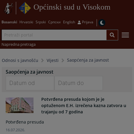
Općinski sud u Visokom
Bosanski
Hrvatski
Srpski
Српски
English
Prijava
Napredna pretraga
Saopćenja za javnost
Odnosi s javnošću
Vijesti
Saopćenja za javnost
Navigate
Navigate
Potvrđena presuda kojom je je
forward
forward
optuženom E.H. izrečena kazna zatvora u
to
to
trajanju od 7 godina
interact
interact
with
with
Potvrđena presuda
the
the
16.07.2026.
calendar
calendar