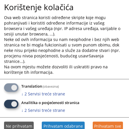
integriteta i imenovanju Radne grupe u
Korištenje kolačića
Općinskom sudu u Mostaru
Ova web stranica koristi određene skripte koje mogu
Općinski sud u Mostaru je, u skladu sa Smjernicama Visokog
pohranjivati i koristiti određene informacije iz vašeg
sudskog i tužilačkog vijeća BiH, pokrenuo izradu Plana
browsera i vašeg uređaja (npr. IP adresa uređaja, varijable o
integriteta i imenovao Radnu grupu, te poziva sve nosioce
sesiji unutar browsera, ...).
pravosudnih funkcija i uposlene da pruže podršku i
Neke od ovih informacija su nam neophodne i bez njih web
stranica ne bi mogla fukcionisati u svom punom obimu, dok
informacije neophodne za uspješnu realizaciju plana
neke nisu prijeko neophodne a služe za dodatne stvari (npr.
11.11.2025.
procjenu nivoa posjećenosti, budućeg usavršavanja
stranice...).
Na ovom mjestu možete dozvoliti ili uskratiti pravo na
Određen pritvor osumnjičenom E.S.
korištenje tih informacija.
(1995), zbog osnovane sumnje počinjenja
krivičnog djela "Nasilje u porodici"
Translation
(obavezna)
Iz razloga predviđenih člankom 146. st. 1. tačka c) ZKP-a F
↓
2
Servisi treće strane
BiH, odnosno da postoje naročite okolnosti koje opravdavaju
Analitika o posjećenosti stranica
bojazan da će ponoviti kazneno djelo, da će dovršiti
pokušano kazneno djelo i da će počiniti kazneno djelo kojim
↓
2
Servisi treće strane
prijeti, a za ta kaznena djela može se izreći kazna zatvora od
tri godine ili teža kazna
Ne prihvatam
Prihvatam odabrane
Prihvatam sve
03.11.2023.