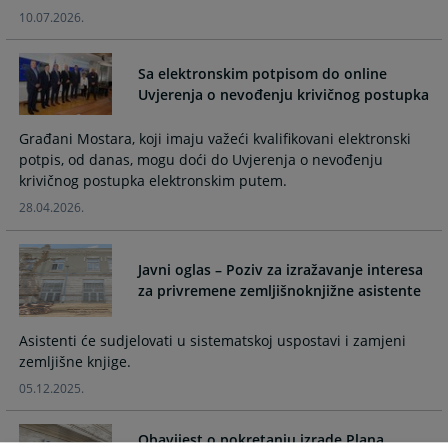
and
and
10.07.2026.
select
select
a
a
Sa elektronskim potpisom do online
date.
date.
Uvjerenja o nevođenju krivičnog postupka
Press
Press
the
the
Građani Mostara, koji imaju važeći kvalifikovani elektronski
question
question
potpis, od danas, mogu doći do Uvjerenja o nevođenju
mark
mark
krivičnog postupka elektronskim putem.
key
key
28.04.2026.
to
to
get
get
the
the
Javni oglas – Poziv za izražavanje interesa
keyboard
keyboard
za privremene zemljišnoknjižne asistente
shortcuts
shortcuts
for
for
Asistenti će sudjelovati u sistematskoj uspostavi i zamjeni
changing
changing
zemljišne knjige.
dates.
dates.
05.12.2025.
Obavijest o pokretanju izrade Plana