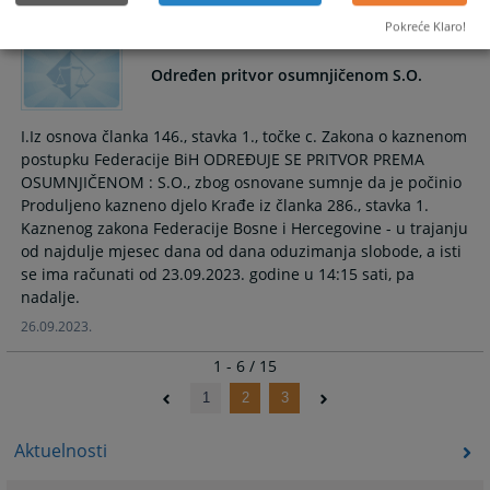
Pokreće Klaro!
Određen pritvor osumnjičenom S.O.
I.Iz osnova članka 146., stavka 1., točke c. Zakona o kaznenom
postupku Federacije BiH ODREĐUJE SE PRITVOR PREMA
OSUMNJIČENOM : S.O., zbog osnovane sumnje da je počinio
Produljeno kazneno djelo Krađe iz članka 286., stavka 1.
Kaznenog zakona Federacije Bosne i Hercegovine - u trajanju
od najdulje mjesec dana od dana oduzimanja slobode, a isti
se ima računati od 23.09.2023. godine u 14:15 sati, pa
nadalje.
26.09.2023.
1 - 6 / 15
1
2
3
Aktuelnosti