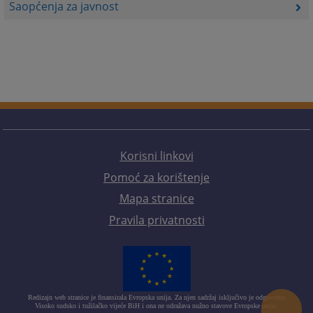
Saopćenja za javnost
Korisni linkovi
Pomoć za korištenje
Mapa stranice
Pravila privatnosti
Redizajn web stranice je finansirala Evropska unija. Za njen sadržaj isključivo je odgovorno
Visoko sudsko i tužilačko vijeće BiH i ona ne odražava nužno stavove Evropske unije.