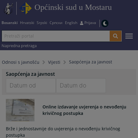
Općinski sud u Mostaru
Bosanski
Hrvatski
Srpski
Српски
English
Prijava
Napredna pretraga
Saopćenja za javnost
Odnosi s javnošću
Vijesti
Saopćenja za javnost
Navigate
Navigate
forward
forward
Online izdavanje uvjerenja o nevođenju
to
to
krivičnog postupka
interact
interact
with
with
Brže i jednostavnije do uvjerenja o nevođenju krivičnog
the
the
postupka
calendar
calendar