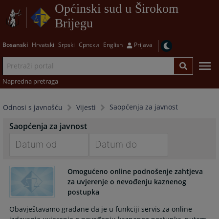
Općinski sud u Širokom
Brijegu
Bosanski
Hrvatski
Srpski
Српски
English
Prijava
Napredna pretraga
Saopćenja za javnost
Odnosi s javnošću
Vijesti
Saopćenja za javnost
Navigate
Navigate
forward
forward
Omogućeno online podnošenje zahtjeva
za uvjerenje o nevođenju kaznenog
to
to
postupka
interact
interact
with
with
Obavještavamo građane da je u funkciji servis za online
the
the