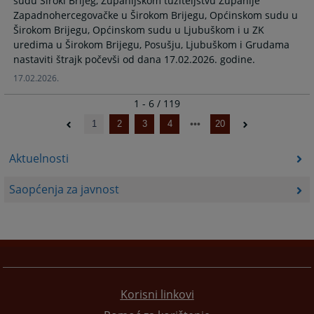
sudu Široki Brijeg, Županijskom tužiteljstvu Županije
Zapadnohercegovačke u Širokom Brijegu, Općinskom sudu u
Širokom Brijegu, Općinskom sudu u Ljubuškom i u ZK
uredima u Širokom Brijegu, Posušju, Ljubuškom i Grudama
nastaviti štrajk počevši od dana 17.02.2026. godine.
17.02.2026.
1 - 6 / 119
1
2
3
4
20
Aktuelnosti
Saopćenja za javnost
Korisni linkovi