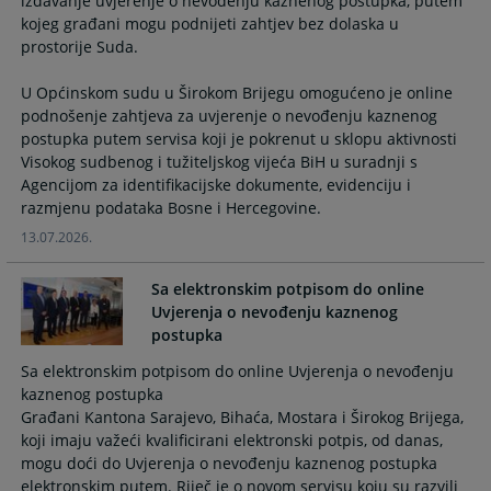
izdavanje uvjerenje o nevođenju kaznenog postupka, putem
calendar
calendar
kojeg građani mogu podnijeti zahtjev bez dolaska u
and
and
prostorije Suda.
select
select
a
a
U Općinskom sudu u Širokom Brijegu omogućeno je online
date.
date.
podnošenje zahtjeva za uvjerenje o nevođenju kaznenog
Press
Press
postupka putem servisa koji je pokrenut u sklopu aktivnosti
the
the
Visokog sudbenog i tužiteljskog vijeća BiH u suradnji s
question
question
Agencijom za identifikacijske dokumente, evidenciju i
mark
mark
razmjenu podataka Bosne i Hercegovine.
key
key
13.07.2026.
to
to
get
get
Sa elektronskim potpisom do online
the
the
Uvjerenja o nevođenju kaznenog
keyboard
keyboard
postupka
shortcuts
shortcuts
Sa elektronskim potpisom do online Uvjerenja o nevođenju
for
for
kaznenog postupka
changing
changing
Građani Kantona Sarajevo, Bihaća, Mostara i Širokog Brijega,
dates.
dates.
koji imaju važeći kvalificirani elektronski potpis, od danas,
mogu doći do Uvjerenja o nevođenju kaznenog postupka
elektronskim putem. Riječ je o novom servisu koju su razvili