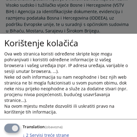
Visoko sudsko i tužilačko vijeće Bosne i Hercegovine (VSTV
BiH) i Agencija za identifikacijske dokumente, evidenciju i
razmjenu podataka Bosna i Hercegovina (IDDEEA), uz
podršku Evropske unije, te u suradnji s općinskim sudovima
u Bihaću, Mostaru, Sarajevu i Širokom Brijegu.
29.04.2026.
Korištenje kolačića
Ova web stranica koristi određene skripte koje mogu
pohranjivati i koristiti određene informacije iz vašeg
Izvješće o radu suda za 2025. godinu
browsera i vašeg uređaja (npr. IP adresa uređaja, varijable o
sesiji unutar browsera, ...).
Neke od ovih informacija su nam neophodne i bez njih web
U 2025. godini u Općinskom sudu u Širokom Brijegu je
stranica ne bi mogla fukcionisati u svom punom obimu, dok
ukupno riješeno 14.472 predmeta svih vrsta. Ostvarena
neke nisu prijeko neophodne a služe za dodatne stvari (npr.
kolektivna norma u 2025. godini Općinskog suda u Širokom
procjenu nivoa posjećenosti, budućeg usavršavanja
Brijegu iznosi 149,39 %.
stranice...).
23.02.2026.
Na ovom mjestu možete dozvoliti ili uskratiti pravo na
korištenje tih informacija.
Proračun Općinskog suda u Širokom
Translation
(obavezna)
Brijegu za 2026. godinu
↓
2
Servisi treće strane