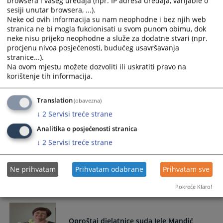
browsera i vašeg uređaja (npr. IP adresa uređaja, varijable o
sesiji unutar browsera, ...).
Neke od ovih informacija su nam neophodne i bez njih web
Određen pritvor osumnjičeniku B.P. iz
stranica ne bi mogla fukcionisati u svom punom obimu, dok
Banja Luke
neke nisu prijeko neophodne a služe za dodatne stvari (npr.
procjenu nivoa posjećenosti, budućeg usavršavanja
Određen pritvor osumnjičeniku B.P. iz Banja Luke o
stranice...).
Prijedlogu za određivanje pritvora Kantonalnog tužiteljstva
Na ovom mjestu možete dozvoliti ili uskratiti pravo na
korištenje tih informacija.
Kantona 10 Livno od 22.05.2026. godine.
25.05.2026.
Translation
(obavezna)
↓
2
Servisi treće strane
Stupanje na dužnost nositelja
pravosudnih funkcija
Analitika o posjećenosti stranica
↓
2
Servisi treće strane
VSTV BiH je na sjednici održanoj 12. i 13. svibnja 2026.
godine, donijelo odluku o stupanju na dužnost novih
Ne prihvatam
Prihvatam odabrane
Prihvatam sve
nositelja pravosudnih funkcija
25.05.2026.
Pokreće Klaro!
Oproštaj djelatnice suda Jele Mandić