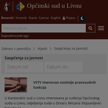
Općinski sud u Livnu
Bosanski
Hrvatski
Srpski
Српски
English
Prijava
Napredna pretraga
Saopćenja za javnost
Odnosi s javnošću
Vijesti
Saopćenja za javnost
Navigate
Navigate
forward
forward
VSTV imenovao nositelje pravosudnih
to
to
funkcija
interact
interact
with
with
U Kantonalni sud u Livnu imenovana je sutkinja Općinskog
the
the
suda u Livnu, odjeljenja suda u Drvaru Mirjana Stojsavljević-
calendar
calendar