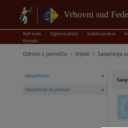
Vrhovni sud Fede
Rad suda
Oglasna ploča
Sudska praksa
V
Kontakt
Saopćenja za
Odnosi s javnošću
Vijesti
Aktuelnosti
Saop
Saopćenja za javnost