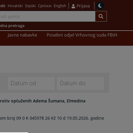
ski
Hrvatski
Srpski
Српски
English
Prijava
dna pretraga
Javne nabavke
Posebni odjel Vrhovnog suda FBiH
Navigate
Navigate
forward
forward
protiv optuženih Adema Šumana, Elmedina
to
to
interact
interact
om broj 09 0 K 045978 26 Kž 10 d 19.05.2026. godine
with
with
the
the
calendar
calendar