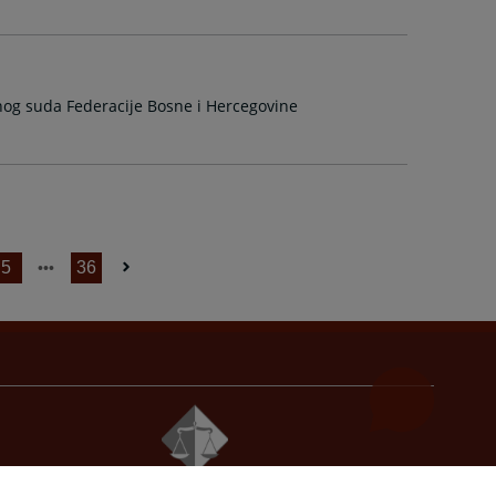
vnog suda Federacije Bosne i Hercegovine
5
36
© 2021
Visoko sudsko i tužilačko vijeće