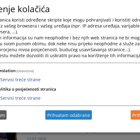
enje kolačića
Zakazane sjednice vijeća i ročišta za period 10.08.20
nica koristi određene skripte koje mogu pohranjivati i koristiti od
Zakazane sjednice vijeća i ročišta za period 10.08.202
iz vašeg browsera i vašeg uređaja (npr. IP adresa uređaja, varijable 
04.08.2026.
era, ...).
h informacija su nam neophodne i bez njih web stranica ne bi mog
i u svom punom obimu, dok neke nisu prijeko neophodne a služe z
Zakazane sjednice vijeća i ročišta za period 03.08.20
 procjenu nivoa posjećenosti, budućeg usavršavanja stranice...).
tu možete dozvoliti ili uskratiti pravo na korištenje tih informacija
Zakazane sjednice vijeća i ročišta za period 03.08.202
28.07.2026.
nslation
(obavezna)
Servisi treće strane
Zakazane sjednice vijeća i ročišta za period 27.07.20
litika o posjećenosti stranica
Zakazane sjednice vijeća i ročišta za period 27.07.202
Servisi treće strane
21.07.2026.
tam
Prihvatam odabrane
Pri
Predsjedništvo VSTV-a BiH u posjeti Vrhovnom sudu
Predsjedništvo VSTV-a BiH u posjeti Vrhovnom sudu F
17.07.2026.