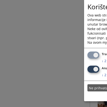
Korišt
Ova web stra
informacije 
unutar brows
Neke od ovi
fukcionisat
stvari (npr.
Na ovom mjes
Tra
↓
2
Ana
↓
2
Ne prihva