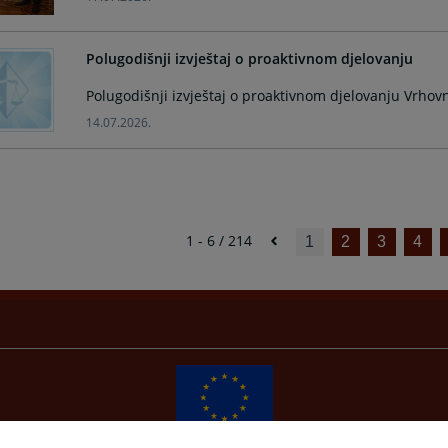
Polugodišnji izvještaj o proaktivnom djelovanju
Polugodišnji izvještaj o proaktivnom djelovanju Vrho
14.07.2026.
1 - 6 / 214
1
2
3
4
Redizajn web stranice je finansirala Evropska unija. Za njen sadržaj isključivo je odgovorno