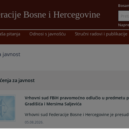
Bosan
racije Bosne i Hercegovine
Idi
na
Napre
sadržaj
aša pitanja
Odnosi s javnošću
Stručni radovi i publikacije
 javnost
ćenja za javnost
Vrhovni sud FBiH pravomoćno odlučio u predmetu 
Gradišića i Mersima Saljevića
Vrhovni sud Federacije Bosne i Hercegovine je presud
05.08.2026.