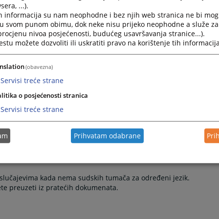
era, ...).
h informacija su nam neophodne i bez njih web stranica ne bi mog
i u svom punom obimu, dok neke nisu prijeko neophodne a služe z
 procjenu nivoa posjećenosti, budućeg usavršavanja stranice...).
tu možete dozvoliti ili uskratiti pravo na korištenje tih informacija
nslation
(obavezna)
Servisi treće strane
litika o posjećenosti stranica
Servisi treće strane
tam
Prihvatam odabrane
Pri
u slučajevima kada nema sudskih tumača za određeni jezik.
te preuzeti iz pratećih dokumenata.