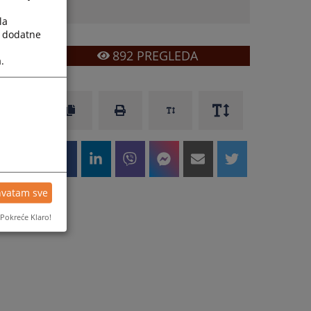
la
a dodatne
892
PREGLEDA
.
hvatam sve
Pokreće Klaro!