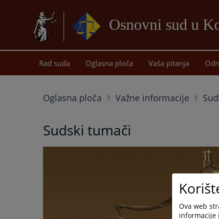
Osnovni sud u Ko
Rad suda
Oglasna ploča
Vaša pitanja
Odn
Oglasna ploča
Važne informacije
Suds
Sudski tumači
Korišt
Ova web stra
informacije 