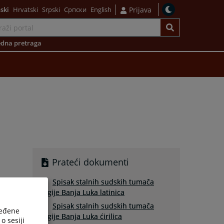
ski
Hrvatski
Srpski
Српски
English
Prijava
dna pretraga
Prateći dokumenti
Spisak stalnih sudskih tumača
regije Banja Luka latinica
Spisak stalnih sudskih tumača
ređene
regije Banja Luka ćirilica
o sesiji