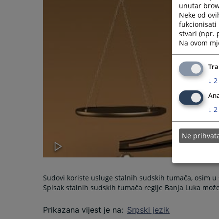
unutar brows
Neke od ovi
fukcionisat
stvari (npr.
Na ovom mjes
Tra
↓
2
Ana
↓
2
Ne prihva
Sudovi koriste usluge stalnih sudskih tumača, osim 
Spisak stalnih sudskih tumača regije Banja Luka može
Prikazana vijest je na
:
Srpski jezik