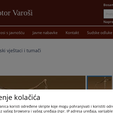
Bosan
tor Varoši
Idi
na
Napre
sadržaj
osi s javnošću
Javne nabavke
Kontakt
Sudske odluke
ki vještaci i tumači
enje kolačića
nica koristi određene skripte koje mogu pohranjivati i koristiti od
iz vašeg browsera i vašeg uređaja (npr. IP adresa uređaja, varijable 