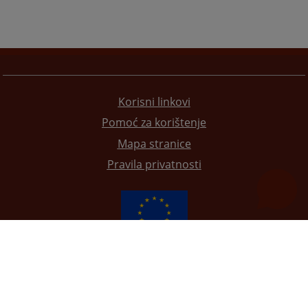
Korisni linkovi
Pomoć za korištenje
Mapa stranice
Pravila privatnosti
Redizajn web stranice je finansirala Evropska unija. Za njen sadržaj isključivo je odgovorno
Visoko sudsko i tužilačko vijeće BiH i ona ne odražava nužno stavove Evropske unije.