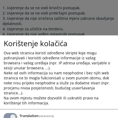
1. Uvjerenje da se ne vodi krivični postupak,
2. Uvjerenje da se ne vodi prekršajni postupak,
3. Uvjerenje da nije izrečena zaštitna mjera zabrana obavljanja
djelatnosti,
4. Uvjerenje za učešće na tenderu.
6. Uvjerenje da nije vođen ostavniski postupak
Korištenje kolačića
Sud izdaje i druga uvjerenja, odnosno druge isprave o
činjenicama o kojima ne vodi službenu evidenciju, ako je to
Ova web stranica koristi određene skripte koje mogu
određeno zakonom, ali u tom slučaju činjenice se utvrđuju u
pohranjivati i koristiti određene informacije iz vašeg
postupku koji je propisan zakonom.
browsera i vašeg uređaja (npr. IP adresa uređaja, varijable o
sesiji unutar browsera, ...).
Uvjerenja i druge isprave izdaju se na pismeni zahtjev stranke.
Neke od ovih informacija su nam neophodne i bez njih web
Obrazac zahtjeva može se dobiti u prijemnoj kancelariji suda ili
stranica ne bi mogla fukcionisati u svom punom obimu, dok
preuzeti na ovoj stranici, u sekciji „Prateći dokumenti“.
neke nisu prijeko neophodne a služe za dodatne stvari (npr.
procjenu nivoa posjećenosti, budućeg usavršavanja
Prikazana vijest je na
:
Srpski jezik
stranice...).
Na ovom mjestu možete dozvoliti ili uskratiti pravo na
Prateći dokumenti
korištenje tih informacija.
Zahtjev za izdavanje uvjerenja_fizičko lice
Translation
(obavezna)