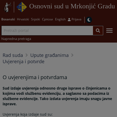
Osnovni sud u Mrkonjić Gradu
Bosanski
Hrvatski
Srpski
Српски
English
Prijava
Napredna pretraga
Rad suda
Upute građanima
Uvjerenja i potvrde
O uvjerenjima i potvrdama
Sud izdaje uvjerenja odnosno druge isprave o činjenicama o
kojima vodi službenu evidenciju, a saglasno sa podacima iz
službene evidencije. Tako izdata uvjerenja imaju snagu javne
isprave.
Uvjerenja koja izdaje sud su: