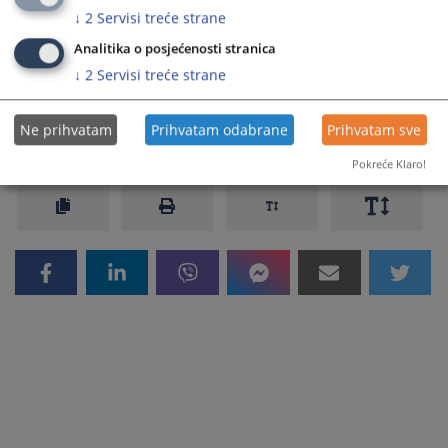
Zahtjev za izdavanje uvjerenja_pravno lice
↓
2
Servisi treće strane
Zahtjev za idavanje uvjerenja o nepostojanju duga u
Analitika o posjećenosti stranica
registru novcanih kazni
↓
2
Servisi treće strane
Ne prihvatam
Prihvatam odabrane
Prihvatam sve
1227
PREGLEDA
Pokreće Klaro!