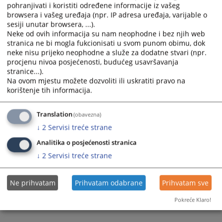
Prikazana vijest je na
:
Srpski jezik
pohranjivati i koristiti određene informacije iz vašeg
browsera i vašeg uređaja (npr. IP adresa uređaja, varijable o
Prateći dokumenti
sesiji unutar browsera, ...).
Neke od ovih informacija su nam neophodne i bez njih web
Plan nabavke 2023
stranica ne bi mogla fukcionisati u svom punom obimu, dok
neke nisu prijeko neophodne a služe za dodatne stvari (npr.
procjenu nivoa posjećenosti, budućeg usavršavanja
stranice...).
559
PREGLEDA
Na ovom mjestu možete dozvoliti ili uskratiti pravo na
korištenje tih informacija.
Translation
(obavezna)
↓
2
Servisi treće strane
Analitika o posjećenosti stranica
↓
2
Servisi treće strane
Ne prihvatam
Prihvatam odabrane
Prihvatam sve
Pokreće Klaro!