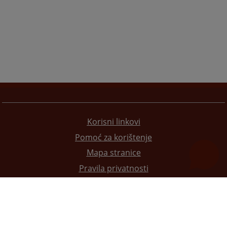
Korisni linkovi
Pomoć za korištenje
Mapa stranice
Pravila privatnosti
Redizajn web stranice je finansirala Evropska unija. Za njen sadržaj isključivo je odgovorno