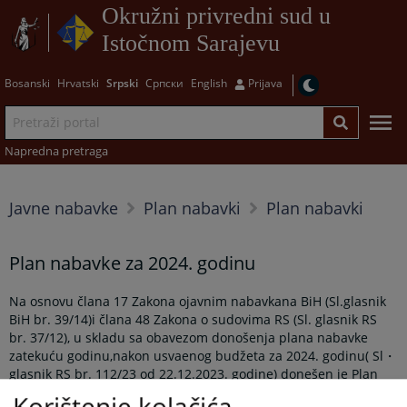
Okružni privredni sud u
Istočnom Sarajevu
Bosanski
Hrvatski
Srpski
Српски
English
Prijava
Napredna pretraga
Javne nabavke
Plan nabavki
Plan nabavki
Plan nabavke za 2024. godinu
Na osnovu člana 17 Zakona ojavnim nabavkana BiH (Sl.glasnik
BiH br. 39/14)i člana 48 Zakona o sudovima RS (Sl. glasnik RS
br. 37/12), u skladu sa obavezom donošenja plana nabavke
zatekuću godinu,nakon usvaenog budžeta za 2024. godinu( Sl・
glasnik RS br. 112/23 od 22.12.2023. godine) donešen je Plan
nabake koji možete pogledati i preuzeti u prilogu desno.
Korištenje kolačića