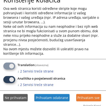
Prikazana vijest je na
:
Srpski jezik
Ova web stranica koristi određene skripte koje mogu
pohranjivati i koristiti određene informacije iz vašeg
Prateći dokumenti
browsera i vašeg uređaja (npr. IP adresa uređaja, varijable o
sesiji unutar browsera, ...).
Plan nabavki za 2024. godinu - EJN
Neke od ovih informacija su nam neophodne i bez njih web
Plan nabavki za 2024 godinu
stranica ne bi mogla fukcionisati u svom punom obimu, dok
Dopuna plana javnih nabavki - EJN
neke nisu prijeko neophodne a služe za dodatne stvari (npr.
procjenu nivoa posjećenosti, budućeg usavršavanja
Prečišćeni plan nabavki za 2024 - EJN
stranice...).
Na ovom mjestu možete dozvoliti ili uskratiti pravo na
korištenje tih informacija.
482
PREGLEDA
Translation
(obavezna)
↓
2
Servisi treće strane
Analitika o posjećenosti stranica
↓
2
Servisi treće strane
Ne prihvatam
Prihvatam odabrane
Prihvatam sve
Pokreće Klaro!