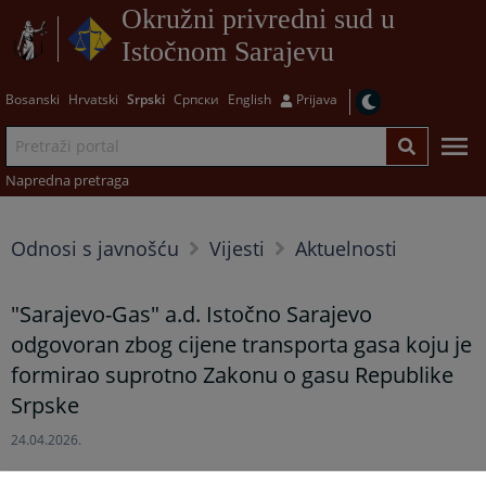
Okružni privredni sud u
Istočnom Sarajevu
Bosanski
Hrvatski
Srpski
Српски
English
Prijava
Napredna pretraga
Odnosi s javnošću
Vijesti
Aktuelnosti
"Sarajevo-Gas" a.d. Istočno Sarajevo
odgovoran zbog cijene transporta gasa koju je
formirao suprotno Zakonu o gasu Republike
Srpske
24.04.2026.
Okružni privredni sud u Istočnom Sarajevu donio je presudu