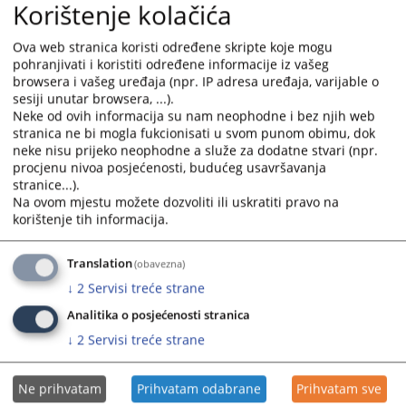
Korištenje kolačića
kojom je obavezao tuženog "Sarajevo-Gas" a.d. Istočno Sarajevo
da tužitelju Energoinvest d.d. Sarajevo isplati iznos od
Ova web stranica koristi određene skripte koje mogu
2.197.410,50 KM sa pripadajućom zakonskom kamatom i
pohranjivati i koristiti određene informacije iz vašeg
troškovima postupka u iznosu od 180.631,62 KM, jer je tužitelju
browsera i vašeg uređaja (npr. IP adresa uređaja, varijable o
cijenu transporta gasa za 2023. i 2024. godinu formirao i
sesiji unutar browsera, ...).
obračunao suprotno Zakonu o gasu Republike Srpske.
Neke od ovih informacija su nam neophodne i bez njih web
Tužitelj je odbijen sa dijelom zahtjeva za naknadu troškova
stranica ne bi mogla fukcionisati u svom punom obimu, dok
postupka u iznosu od 40.140,36 KM.
neke nisu prijeko neophodne a služe za dodatne stvari (npr.
procjenu nivoa posjećenosti, budućeg usavršavanja
Na ovu presudu stranke mogu izjaviti žalbu Višem privrednom
stranice...).
sudu Republike Srpske.
Na ovom mjestu možete dozvoliti ili uskratiti pravo na
korištenje tih informacija.
Prikazana vijest je na
:
Srpski jezik
273
PREGLEDA
Translation
(obavezna)
↓
2
Servisi treće strane
Analitika o posjećenosti stranica
↓
2
Servisi treće strane
Ne prihvatam
Prihvatam odabrane
Prihvatam sve