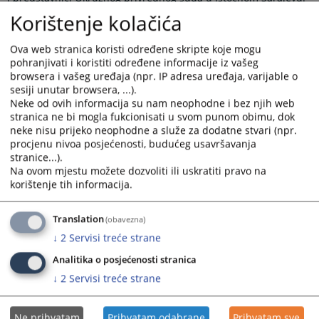
Korištenje kolačića
Reorganizacija poslovnih procesa do sada je uspješno
realizovana u 33 prvostepena suda, a na temelju stečenih
iskustava nastavljeno je njeno proširenje na novih 15
Ova web stranica koristi određene skripte koje mogu
odabranih sudova u Bosni i Hercegovini.
pohranjivati i koristiti određene informacije iz vašeg
browsera i vašeg uređaja (npr. IP adresa uređaja, varijable o
Značajnu mentorsku podršku sudovima u Bosni i Hercegovini
sesiji unutar browsera, ...).
pruža i Sudska administracija Švedske, koja aktivno učestvuje u
Neke od ovih informacija su nam neophodne i bez njih web
cjelokupnom procesu kroz projekat “Unapređenje efikasnosti
stranica ne bi mogla fukcionisati u svom punom obimu, dok
sudova i odgovornosti sudija i tužilaca u BiH – treća faza“, a koji
neke nisu prijeko neophodne a služe za dodatne stvari (npr.
Visoko sudsko i tužilačko vijeće BiH implementira uz podršku
procjenu nivoa posjećenosti, budućeg usavršavanja
Švedske.
stranice...).
Na ovom mjestu možete dozvoliti ili uskratiti pravo na
Izvor:
VSTV
korištenje tih informacija.
Prikazana vijest je na
:
Srpski jezik
Translation
(obavezna)
238
PREGLEDA
↓
2
Servisi treće strane
Analitika o posjećenosti stranica
↓
2
Servisi treće strane
Ne prihvatam
Prihvatam odabrane
Prihvatam sve