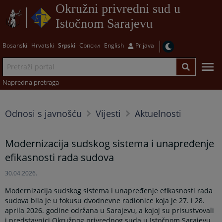
Okružni privredni sud u
Istočnom Sarajevu
Bosanski
Hrvatski
Srpski
Српски
English
Prijava
Napredna pretraga
Odnosi s javnošću
Vijesti
Aktuelnosti
Modernizacija sudskog sistema i unapređenje
efikasnosti rada sudova
30.04.2026.
Modernizacija sudskog sistema i unapređenje efikasnosti rada
sudova bila je u fokusu dvodnevne radionice koja je 27. i 28.
aprila 2026. godine održana u Sarajevu, a kojoj su prisustvovali
i predstavnici Okružnog privrednog suda u Istočnom Sarajevu.