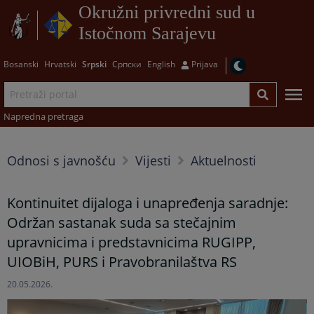
Okružni privredni sud u
Istočnom Sarajevu
Bosanski
Hrvatski
Srpski
Српски
English
Prijava
Napredna pretraga
Odnosi s javnošću
Vijesti
Aktuelnosti
Kontinuitet dijaloga i unapređenja saradnje:
Održan sastanak suda sa stečajnim
upravnicima i predstavnicima RUGIPP,
UIOBiH, PURS i Pravobranilaštva RS
20.05.2026.