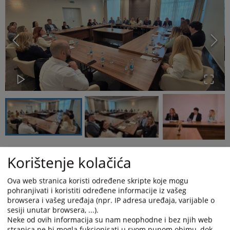
Korištenje kolačića
Dana 19.05.2026. godine na poziv predsjednice Okružnog
privrednog suda u Istočnom Sarajevu održan je sastanak sudija
Ova web stranica koristi određene skripte koje mogu
ovog suda sa stečajnim upravnicima, predstavnicima
pohranjivati i koristiti određene informacije iz vašeg
Republičke uprave za geodetske i imovinsko-pravne poslove,
browsera i vašeg uređaja (npr. IP adresa uređaja, varijable o
Uprave za indirektno oporezivanje Bosne i
sesiji unutar browsera, ...).
Hercegovine, Poreske uprave Republike Srpske i
Neke od ovih informacija su nam neophodne i bez njih web
Pravobranilaštva Republike Srpske s ciljem razmatranja i
stranica ne bi mogla fukcionisati u svom punom obimu, dok