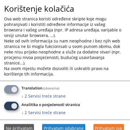
stečajni postupak nad stečajnim dužnikom Zdravstvena
Korištenje kolačića
ustanova Bioritam, ul. Vojvode Radomira Putnika 38, Istočno
Sarajevo.
Ova web stranica koristi određene skripte koje mogu
Po pravosnažnosti ovog rješenja, isto će biti dostavljeno
pohranjivati i koristiti određene informacije iz vašeg
registru Okružnog privrednog suda u Istočnom Sarajevu, radi
browsera i vašeg uređaja (npr. IP adresa uređaja, varijable o
brisanja stečajnog dužnika iz sudskog registra.
sesiji unutar browsera, ...).
Neke od ovih informacija su nam neophodne i bez njih web
Prikazana vijest je na
:
Srpski jezik
stranica ne bi mogla fukcionisati u svom punom obimu, dok
neke nisu prijeko neophodne a služe za dodatne stvari (npr.
Prateći dokumenti
procjenu nivoa posjećenosti, budućeg usavršavanja
stranice...).
Rješenje 61 0 St 016801 25 St
Na ovom mjestu možete dozvoliti ili uskratiti pravo na
korištenje tih informacija.
Translation
(obavezna)
124
PREGLEDA
↓
2
Servisi treće strane
Analitika o posjećenosti stranica
↓
2
Servisi treće strane
Ne prihvatam
Prihvatam odabrane
Prihvatam sve