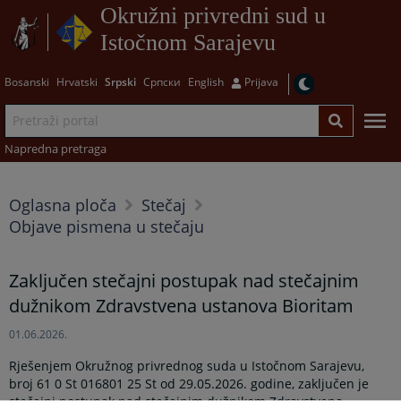
Okružni privredni sud u
Istočnom Sarajevu
Bosanski
Hrvatski
Srpski
Српски
English
Prijava
Napredna pretraga
Oglasna ploča
Stečaj
Objave pismena u stečaju
Zaključen stečajni postupak nad stečajnim
dužnikom Zdravstvena ustanova Bioritam
01.06.2026.
Rješenjem Okružnog privrednog suda u Istočnom Sarajevu,
broj 61 0 St 016801 25 St od 29.05.2026. godine, zaključen je