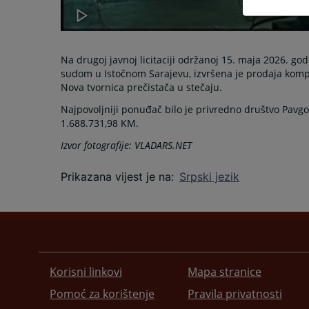
Na drugoj javnoj licitaciji održanoj 15. maja 2026. g
sudom u Istočnom Sarajevu, izvršena je prodaja komp
Nova tvornica prečistača u stečaju.
Najpovoljniji ponuđač bilo je privredno društvo Pavgo
1.688.731,98 KM.
Izvor fotografije: VLADARS.NET
Prikazana vijest je na
:
Srpski jezik
Korisni linkovi
Mapa stranice
Pomoć za korištenje
Pravila privatnosti