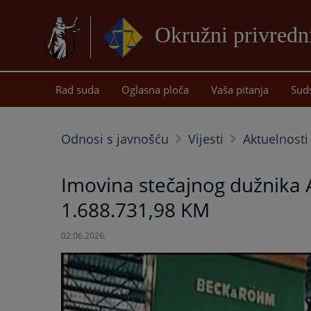
Okružni privredn
Rad suda
Oglasna ploča
Vaša pitanja
Sud
Odnosi s javnošću
Vijesti
Aktuelnosti
Imovina stečajnog dužnika A
1.688.731,98 KM
02.06.2026.