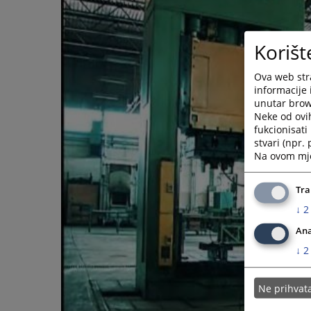
Korišt
Ova web stra
informacije 
unutar brows
Neke od ovi
fukcionisat
stvari (npr.
Na ovom mjes
Tra
↓
2
Ana
↓
2
Ne prihva