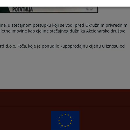
odine, u stečajnom postupku koji se vodi pred Okružnim privrednim
letne imovine kao cjeline stečajnog dužnika Akcionarsko društvo
rd d.o.o. Foča, koje je ponudilo kupoprodajnu cijenu u iznosu od