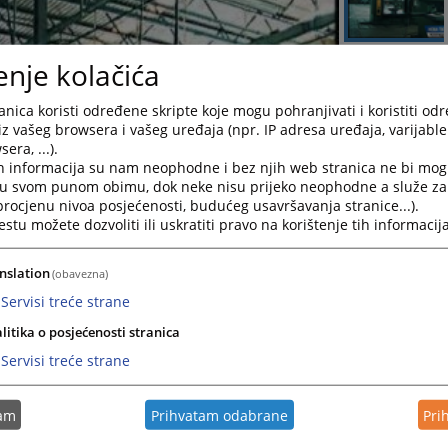
enje kolačića
nica koristi određene skripte koje mogu pohranjivati i koristiti od
iz vašeg browsera i vašeg uređaja (npr. IP adresa uređaja, varijable 
era, ...).
h informacija su nam neophodne i bez njih web stranica ne bi mog
i u svom punom obimu, dok neke nisu prijeko neophodne a služe z
 procjenu nivoa posjećenosti, budućeg usavršavanja stranice...).
tu možete dozvoliti ili uskratiti pravo na korištenje tih informacija
nslation
(obavezna)
Servisi treće strane
litika o posjećenosti stranica
Servisi treće strane
tam
Prihvatam odabrane
Pri