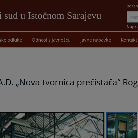
Bosan
i sud u Istočnom Sarajevu
Idi
na
Napre
sadržaj
ske odluke
Odnosi s javnošću
Javne nabavke
Kontakt
.D. „Nova tvornica prečistača“ Rog