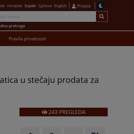
ski
Hrvatski
Srpski
Српски
English
Prijava
dna pretraga
Pravila privatnosti
atica u stečaju prodata za
243
PREGLEDA