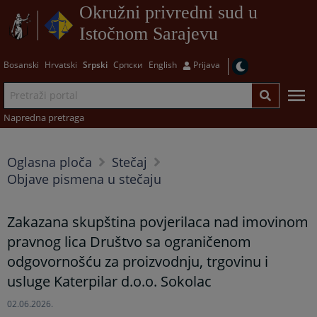
Okružni privredni sud u
Istočnom Sarajevu
Bosanski
Hrvatski
Srpski
Српски
English
Prijava
Napredna pretraga
Oglasna ploča
Stečaj
Objave pismena u stečaju
Zakazana skupština povjerilaca nad imovinom
pravnog lica Društvo sa ograničenom
odgovornošću za proizvodnju, trgovinu i
usluge Katerpilar d.o.o. Sokolac
02.06.2026.