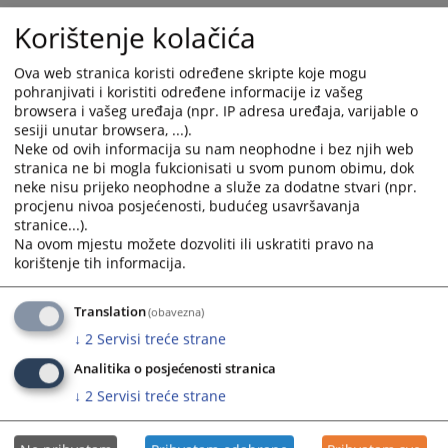
Zakazuje se skupština povjerilaca za dan
PETAK 03.07.2026.
Korištenje kolačića
godine u 11:00 sati
koje će se održati u prostorijama Okružnog
privrednog suda u Istočnom Sarajevu, ulica Vojvode Radomira
Ova web stranica koristi određene skripte koje mogu
Putnika bb, Istočno Sarajevo, sudnica broj 15.
pohranjivati i koristiti određene informacije iz vašeg
Pozivaju se stečajni upravnik i povjerioci stečajnog dužnika da
browsera i vašeg uređaja (npr. IP adresa uređaja, varijable o
prisustvuju zakazanom ročištu.
sesiji unutar browsera, ...).
Neke od ovih informacija su nam neophodne i bez njih web
Prikazana vijest je na
:
Srpski jezik
stranica ne bi mogla fukcionisati u svom punom obimu, dok
neke nisu prijeko neophodne a služe za dodatne stvari (npr.
procjenu nivoa posjećenosti, budućeg usavršavanja
Prateći dokumenti
stranice...).
Na ovom mjestu možete dozvoliti ili uskratiti pravo na
Rješenje 61 0 St 012751 19 St
korištenje tih informacija.
Translation
(obavezna)
128
PREGLEDA
↓
2
Servisi treće strane
Analitika o posjećenosti stranica
↓
2
Servisi treće strane