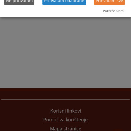
Ne prihvatam
Prihvatam odabrane
Prihvatam sve
Pokreće Klaro!
Korisni linkovi
Pomoć za korištenje
Mapa stranice