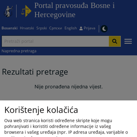
Portal pravosuđa Bosne i
Hercegovine
Bosanski
Hrvatski
Srpski
Српски
English
Prijava
Napredna pretraga
Rezultati pretrage
Nije pronađena nijedna vijest.
Korištenje kolačića
Ova web stranica koristi određene skripte koje mogu
pohranjivati i koristiti određene informacije iz vašeg
browsera i vašeg uređaja (npr. IP adresa uređaja, varijable o