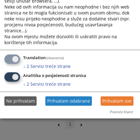
sesiji unutar browsera, ...).
Neke od ovih informacija su nam neophodne i bez njih web
stranica ne bi mogla fukcionisati u svom punom obimu, dok
neke nisu prijeko neophodne a služe za dodatne stvari (npr.
procjenu nivoa posjećenosti, budućeg usavršavanja
stranice...).
Na ovom mjestu možete dozvoliti ili uskratiti pravo na
korištenje tih informacija.
Translation
(obavezna)
↓
2
Servisi treće strane
Analitika o posjećenosti stranica
↓
2
Servisi treće strane
Ne prihvatam
Prihvatam odabrane
Prihvatam sve
Pokreće Klaro!
0 - 0 / 0
1