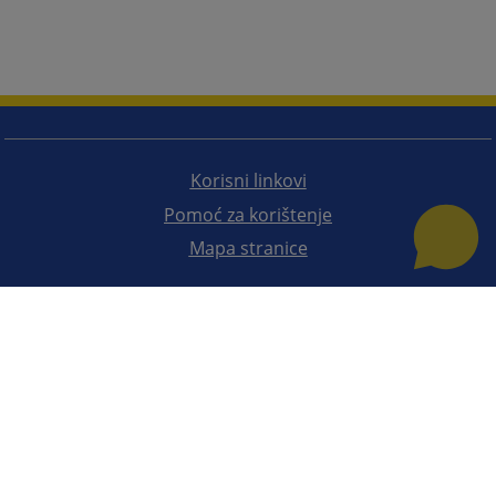
Korisni linkovi
Pomoć za korištenje
Mapa stranice
Redizajn web stranice je finansirala Evropska unija. Za njen sadržaj isključivo je odgovorno
Visoko sudsko i tužilačko vijeće BiH i ona ne odražava nužno stavove Evropske unije.