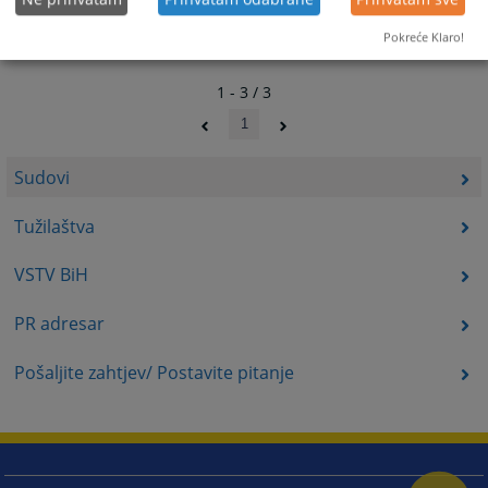
Pokreće Klaro!
1 - 3 / 3
1
Sudovi
Tužilaštva
VSTV BiH
PR adresar
Pošaljite zahtjev/ Postavite pitanje