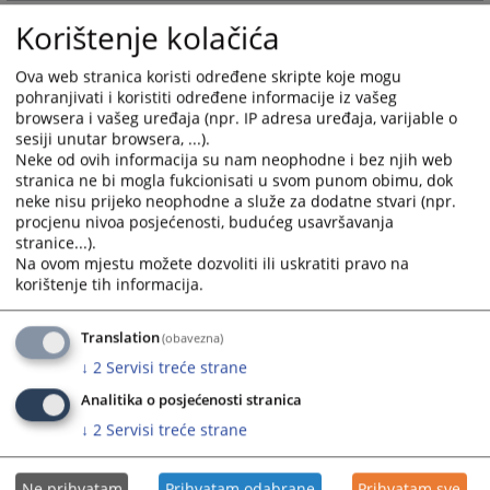
and
and
Korištenje kolačića
select
select
a
a
Ova web stranica koristi određene skripte koje mogu
date.
date.
pohranjivati i koristiti određene informacije iz vašeg
Press
Press
browsera i vašeg uređaja (npr. IP adresa uređaja, varijable o
the
the
sesiji unutar browsera, ...).
question
question
Neke od ovih informacija su nam neophodne i bez njih web
stranica ne bi mogla fukcionisati u svom punom obimu, dok
mark
mark
neke nisu prijeko neophodne a služe za dodatne stvari (npr.
key
key
procjenu nivoa posjećenosti, budućeg usavršavanja
to
to
stranice...).
get
get
Na ovom mjestu možete dozvoliti ili uskratiti pravo na
the
the
korištenje tih informacija.
keyboard
keyboard
shortcuts
shortcuts
Translation
(obavezna)
for
for
↓
2
Servisi treće strane
changing
changing
dates.
dates.
Analitika o posjećenosti stranica
↓
2
Servisi treće strane
Ne prihvatam
Prihvatam odabrane
Prihvatam sve