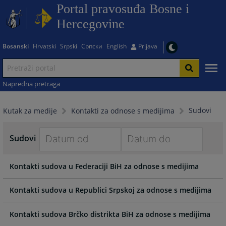
Portal pravosuđa Bosne i
Hercegovine
Bosanski
Hrvatski
Srpski
Српски
English
Prijava
Napredna pretraga
Sudovi
Kutak za medije
Kontakti za odnose s medijima
Sudovi
Navigate
Navigate
Kontakti sudova u Federaciji BiH za odnose s medijima
forward
forward
to
to
interact
interact
Kontakti sudova u Republici Srpskoj za odnose s medijima
with
with
the
the
Kontakti sudova Brčko distrikta BiH za odnose s medijima
calendar
calendar