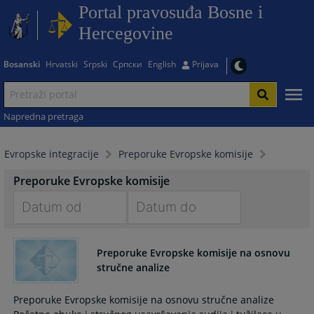
Portal pravosuđa Bosne i
Hercegovine
Bosanski
Hrvatski
Srpski
Српски
English
Prijava
Napredna pretraga
Evropske integracije
Preporuke Evropske komisije
Preporuke Evropske komisije
Navigate
Navigate
forward
forward
Preporuke Evropske komisije na osnovu
to
to
stručne analize
interact
interact
with
with
Preporuke Evropske komisije na osnovu stručne analize
the
the