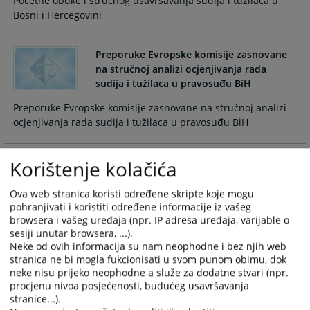
Početne obuke i stručnog usavršavanja sudija i tužilaca u
calendar
calendar
Bosni i Hercegovini
and
and
select
select
a
a
Preporuke Evropske komisije zasnovane
na stručnoj analizi ocjenjivanja rada
date.
date.
sudija i tužilaca u pravosuđu BiH
Press
Press
the
the
Preporuke Evropske komisije zasnovane na stručnoj analizi
question
question
ocjenjivanja rada sudija i tužilaca u pravosuđu BiH
mark
mark
key
key
to
to
Preporuke Evropske komisije zasnovane
Korištenje kolačića
na stručnoj analizi finansijskih izvještaja
get
get
sudija i tužilaca u pravosuđu BiH
the
the
Ova web stranica koristi određene skripte koje mogu
keyboard
keyboard
pohranjivati i koristiti određene informacije iz vašeg
Preporuke Evropske komisije zasnovane na stručnoj analizi
browsera i vašeg uređaja (npr. IP adresa uređaja, varijable o
shortcuts
shortcuts
finansijskih izvještaja sudija i tužilaca u pravosuđu BiH
sesiji unutar browsera, ...).
for
for
Neke od ovih informacija su nam neophodne i bez njih web
changing
changing
stranica ne bi mogla fukcionisati u svom punom obimu, dok
dates.
dates.
Preporuka Evropske komisije zasnovanih
neke nisu prijeko neophodne a služe za dodatne stvari (npr.
na stručnoj analizi postupaka i kriterija za
procjenu nivoa posjećenosti, budućeg usavršavanja
imenovanje sudija i tužilaca u Bosni i
stranice...).