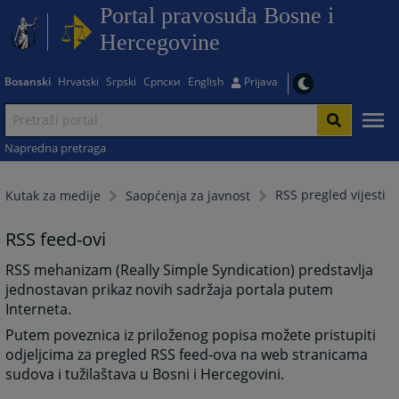
Portal pravosuđa Bosne i
Hercegovine
Bosanski
Hrvatski
Srpski
Српски
English
Prijava
Napredna pretraga
RSS pregled vijesti
Kutak za medije
Saopćenja za javnost
RSS feed-ovi
RSS mehanizam (Really Simple Syndication) predstavlja
jednostavan prikaz novih sadržaja portala putem
Interneta.
Putem poveznica iz priloženog popisa možete pristupiti
odjeljcima za pregled RSS feed-ova na web stranicama
sudova i tužilaštava u Bosni i Hercegovini.