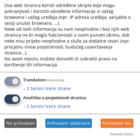
Osnovni sud u Modriči
Ova web stranica koristi određene skripte koje mogu
Osnovni sud u Mrkonjić Gradu
pohranjivati i koristiti određene informacije iz vašeg
Osnovni sud u Novom Gradu
browsera i vašeg uređaja (npr. IP adresa uređaja, varijable o
Osnovni sud u Prijedoru
sesiji unutar browsera, ...).
Osnovni sud u Prnjavoru
Neke od ovih informacija su nam neophodne i bez njih web
Osnovni sud u Sokocu
stranica ne bi mogla fukcionisati u svom punom obimu, dok
neke nisu prijeko neophodne a služe za dodatne stvari (npr.
Osnovni sud u Srebrenici
procjenu nivoa posjećenosti, budućeg usavršavanja
Osnovni sud u Tesliću
stranice...).
Osnovni sud u Trebinju
Na ovom mjestu možete dozvoliti ili uskratiti pravo na
Osnovni sud u Višegradu
korištenje tih informacija.
Osnovni sud u Vlasenici
Osnovni sud u Zvorniku
Translation
(obavezna)
Privredni sudovi
↓
2
Servisi treće strane
Viši privredni sud Banja Luka
Analitika o posjećenosti stranica
Okružni privredni sud u Banja Luci
↓
2
Servisi treće strane
Okružni privredni sud u Doboju
Okružni privredni sud u Istočnom Sarajevu
Ne prihvatam
Prihvatam odabrane
Prihvatam sve
Tužilaštva u Federaciji BiH
Pokreće Klaro!
Federalno tužiteljstvo Federacije Bosne i Hercegovine