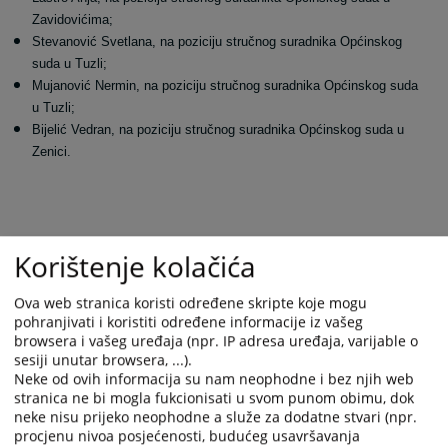
Zavidovićima;
Stevanović Svetlana, na poziciju stručnog suradnika Općinskog
suda u Tuzli;
Mujanović Nermin, na poziciju stručnog suradnika Općinskog suda
u Tuzli;
Bijelić Vedran, na poziciju stručnog suradnika Općinskog suda u
Zenici.
Pri donošenju Odluke o imenovanju, VSTV BiH je uzeo u obzir kriterije
Korištenje kolačića
poput: stručnog znanja, radnog iskustva i radnih rezultata; stručne
sposobnosti zasnovane na dosadašnjim rezultatima u karijeri;
Ova web stranica koristi određene skripte koje mogu
sposobnosti da nepristrano, savjesno, marljivo, odlučno i odgovorno
pohranjivati i koristiti određene informacije iz vašeg
obnaša dužnosti u okviru funkcije za koju se prijavljuje; odnosa sa
browsera i vašeg uređaja (npr. IP adresa uređaja, varijable o
radnim kolegama, ponašanja van posla, profesionalne nepristranosti i
sesiji unutar browsera, ...).
ugleda te iskustva na rukovodećim poslovima.
Neke od ovih informacija su nam neophodne i bez njih web
stranica ne bi mogla fukcionisati u svom punom obimu, dok
neke nisu prijeko neophodne a služe za dodatne stvari (npr.
Pri imenovanju, VSTV BiH primjenjuje odgovarajuće ustavne odredbe
procjenu nivoa posjećenosti, budućeg usavršavanja