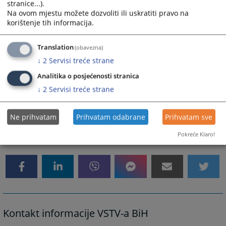
stranice...).
kojima se uređuju jednaka prava i zastupljenost konstitutivnih naroda i
Na ovom mjestu možete dozvoliti ili uskratiti pravo na
ostalih te poštuje ravnomjernu zastupljenost spolova.
korištenje tih informacija.
Novoimenovani nosioci pravosudnih funkcija će stupiti na dužnost
Translation
(obavezna)
1.2.2020. godine.
↓
2
Servisi treće strane
Analitika o posjećenosti stranica
↓
2
Servisi treće strane
-kraj-
Ne prihvatam
Prihvatam odabrane
Prihvatam sve
16076
PREGLEDA
Pokreće Klaro!
Kontakt informacije VSTV-a BiH