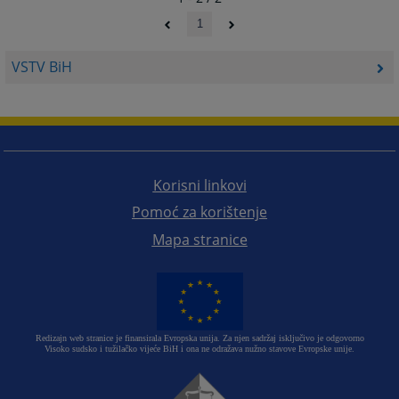
1
VSTV BiH
Korisni linkovi
Pomoć za korištenje
Mapa stranice
Redizajn web stranice je finansirala Evropska unija. Za njen sadržaj isključivo je odgovorno
Visoko sudsko i tužilačko vijeće BiH i ona ne odražava nužno stavove Evropske unije.