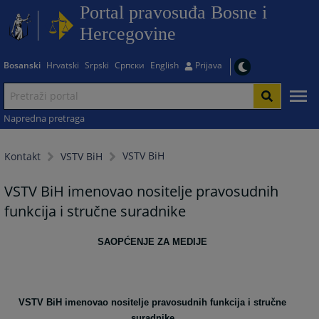
Portal pravosuđa Bosne i
Hercegovine
Bosanski
Hrvatski
Srpski
Српски
English
Prijava
Napredna pretraga
VSTV BiH
Kontakt
VSTV BiH
VSTV BiH imenovao nositelje pravosudnih
funkcija i stručne suradnike
SAOPĆENJE ZA MEDIJE
VSTV BiH imenovao nositelje pravosudnih funkcija i stručne
suradnike