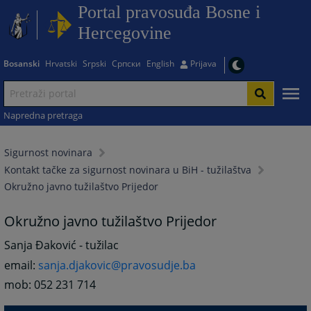
Portal pravosuđa Bosne i
Hercegovine
Bosanski
Hrvatski
Srpski
Српски
English
Prijava
Napredna pretraga
Sigurnost novinara
Kontakt tačke za sigurnost novinara u BiH - tužilaštva
Okružno javno tužilaštvo Prijedor
Okružno javno tužilaštvo Prijedor
Sanja Đaković - tužilac
email:
sanja.djakovic@pravosudje.ba
mob: 052 231 714