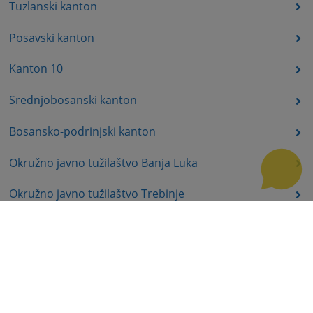
Tuzlanski kanton
Posavski kanton
Kanton 10
Srednjobosanski kanton
Bosansko-podrinjski kanton
Okružno javno tužilaštvo Banja Luka
Okružno javno tužilaštvo Trebinje
Okružno javno tužilaštvo Istočno Sarajevo
Okružno javno tužilaštvo Prijedor
Okružno javno tužilaštvo Bijeljina