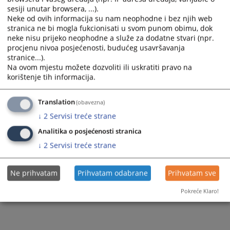
sesiji unutar browsera, ...).
Neke od ovih informacija su nam neophodne i bez njih web
stranica ne bi mogla fukcionisati u svom punom obimu, dok
neke nisu prijeko neophodne a služe za dodatne stvari (npr.
procjenu nivoa posjećenosti, budućeg usavršavanja
stranice...).
Na ovom mjestu možete dozvoliti ili uskratiti pravo na
korištenje tih informacija.
Translation
(obavezna)
↓
2
Servisi treće strane
Analitika o posjećenosti stranica
↓
2
Servisi treće strane
Ne prihvatam
Prihvatam odabrane
Prihvatam sve
Pokreće Klaro!