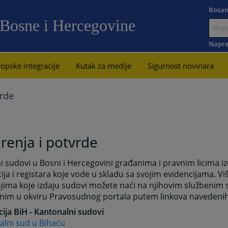
Bosan
 Bosne i Hercegovine
Idi
na
Napre
sadržaj
opske integracije
Kutak za medije
Sigurnost novinara
vrde
renja i potvrde
 sudovi u Bosni i Hercegovini građanima i pravnim licima izd
ija i registara koje vode u skladu sa svojim evidencijama. Vi
jima koje izdaju sudovi možete naći na njihovim službenim
nim u okviru Pravosudnog portala putem linkova navedenih
ija BiH - Kantonalni sudovi
alni sud u Bihaću