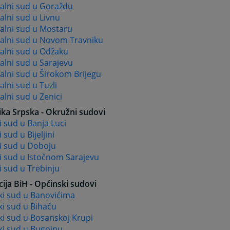
alni sud u Goraždu
lni sud u Livnu
alni sud u Mostaru
alni sud u Novom Travniku
alni sud u Odžaku
alni sud u Sarajevu
alni sud u Širokom Brijegu
lni sud u Tuzli
lni sud u Zenici
ika Srpska - Okružni sudovi
 sud u Banja Luci
 sud u Bijeljini
i sud u Doboju
i sud u Istočnom Sarajevu
 sud u Trebinju
ija BiH - Općinski sudovi
ki sud u Banovićima
i sud u Bihaću
ki sud u Bosanskoj Krupi
ki sud u Bugojnu