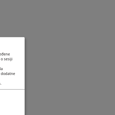
ređene
o sesiji
la
a dodatne
.