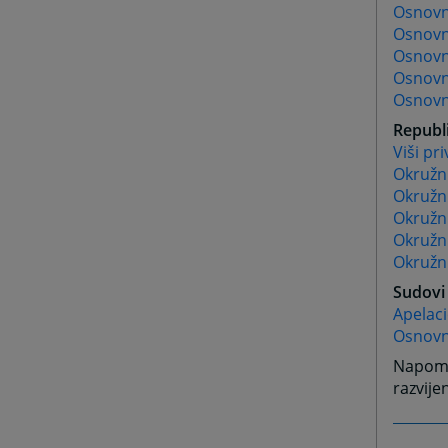
Osnovni
Osnovn
Osnovn
Osnovni
Osnovn
Republi
Viši pr
Okružni
Okružni
Okružn
Okružni
Okružni
Sudovi 
Apelaci
Osnovni
Napome
razvije