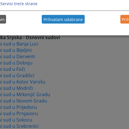
ki sud u Visokom
Servisi treće strane
i sud u Zavidovićima
i sud u Zenici
tam
Prihvatam odabrane
Pri
ki sud u Žepču
i sud u Živinicama
ika Srpska - Osnovni sudovi
 sud u Banja Luci
 sud u Bijeljini
i sud u Derventi
i sud u Doboju
i sud u Foči
i sud u Gradišci
i sud u Kotor Varošu
i sud u Modriči
i sud u Mrkonjić Gradu
i sud u Novom Gradu
i sud u Prijedoru
i sud u Prnjavoru
i sud u Sokocu
i sud u Srebrenici