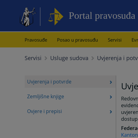
Portal pravosuđa
Pravosuđe
Posao u pravosuđu
Servisi
Evr
Uvjerenja i pot
Servisi
Usluge sudova
Uvjerenja i potvrde
Uvje
Zemljišne knjige
Redovni
evidenc
Ovjere i prepisi
uvjeren
dostup
Federac
Kanton