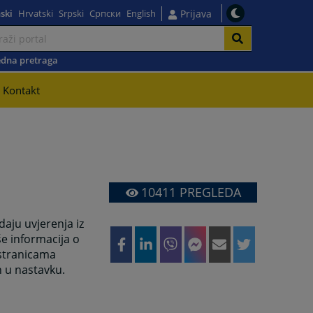
ski
Hrvatski
Srpski
Српски
English
Prijava
dna pretraga
Kontakt
10411
PREGLEDA
aju uvjerenja iz
še informacija o
 stranicama
 u nastavku.