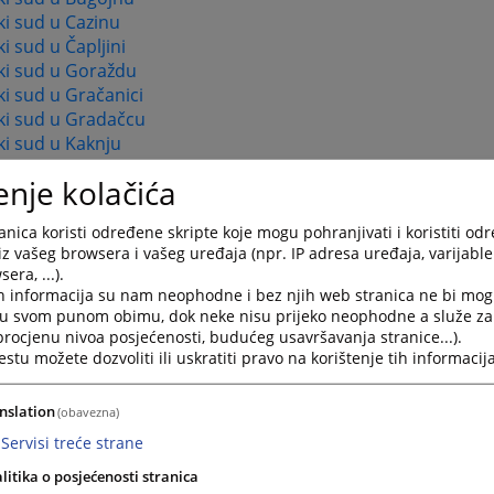
i sud u Cazinu
i sud u Čapljini
ki sud u Goraždu
i sud u Gračanici
ki sud u Gradačcu
i sud u Kaknju
i sud u Kalesiji
enje kolačića
i sud u Kiseljaku
i sud u Konjicu
nica koristi određene skripte koje mogu pohranjivati i koristiti od
i sud u Livnu
iz vašeg browsera i vašeg uređaja (npr. IP adresa uređaja, varijable 
ki sud u Lukavcu
era, ...).
ki sud u Ljubuškom
h informacija su nam neophodne i bez njih web stranica ne bi mog
ki sud u Mostaru
i u svom punom obimu, dok neke nisu prijeko neophodne a služe z
i sud u Orašju
 procjenu nivoa posjećenosti, budućeg usavršavanja stranice...).
tu možete dozvoliti ili uskratiti pravo na korištenje tih informacija
ki sud u Sanskom Mostu
i sud u Širokom Brijegu
i sud u Tešnju
nslation
(obavezna)
i sud u Travniku
Servisi treće strane
i sud u Tuzli
litika o posjećenosti stranica
i sud u Velikoj Kladuši