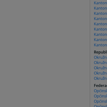
Kanton
Kantona
Kanton
Kanton
Kanton
Kanton
Kanton
Kantona
Kantona
Republ
Okružni
Okružni
Okružn
Okružn
Okružni
Federac
Općins
Općinsk
Općins
Općins