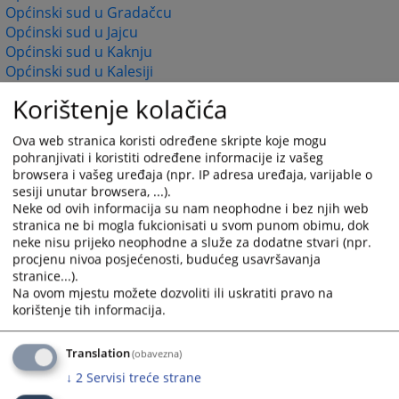
Općinski sud u Gradačcu
Općinski sud u Jajcu
Općinski sud u Kaknju
Općinski sud u Kalesiji
Općinski sud u Kiseljaku
Korištenje kolačića
Općinski sud u Konjicu
Općinski sud u Livnu
Ova web stranica koristi određene skripte koje mogu
Općinski sud u Lukavcu
pohranjivati i koristiti određene informacije iz vašeg
Općinski sud u Ljubuškom
browsera i vašeg uređaja (npr. IP adresa uređaja, varijable o
Općinski sud u Mostaru
sesiji unutar browsera, ...).
Općinski sud u Orašju
Neke od ovih informacija su nam neophodne i bez njih web
stranica ne bi mogla fukcionisati u svom punom obimu, dok
Općinski sud u Sanskom Mostu
neke nisu prijeko neophodne a služe za dodatne stvari (npr.
Općinski sud u Širokom Brijegu
procjenu nivoa posjećenosti, budućeg usavršavanja
Općinski sud u Tešnju
stranice...).
Općinski sud u Travniku
Na ovom mjestu možete dozvoliti ili uskratiti pravo na
Općinski sud u Tuzli
korištenje tih informacija.
Općinski sud u Velikoj Kladuši
Općinski sud u Visokom
Translation
(obavezna)
Općinski sud u Zavidovićima
↓
2
Servisi treće strane
Općinski sud u Zenici