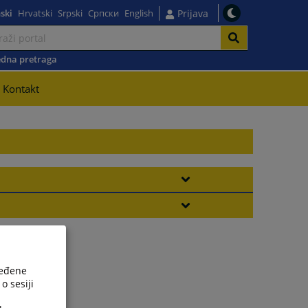
ski
Hrvatski
Srpski
Српски
English
Prijava
dna pretraga
Kontakt
ređene
o sesiji