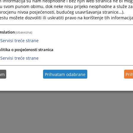
h informacija su nam neophodne i bez njih web stranica ne bi mog
i u svom punom obimu, dok neke nisu prijeko neophodne a služe z
 procjenu nivoa posjećenosti, budućeg usavršavanja stranice...).
tu možete dozvoliti ili uskratiti pravo na korištenje tih informacija
nslation
(obavezna)
Servisi treće strane
litika o posjećenosti stranica
Servisi treće strane
tam
Prihvatam odabrane
Pri