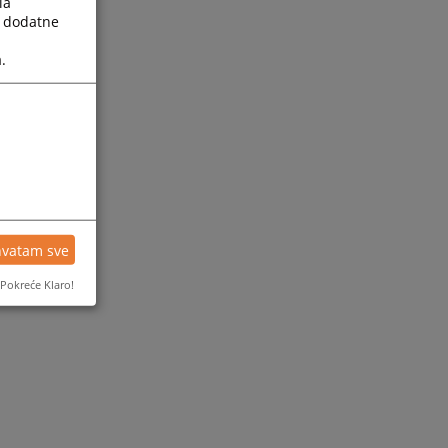
la
a dodatne
.
hvatam sve
Pokreće Klaro!