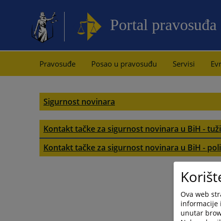
Portal pravosuđa
Pravosuđe
Posao u pravosuđu
Servisi
Evr
Sigurnost novinara
Kontakt tačke za sigurnost novinara u BiH - tuži
Tužilaštvo Bosne i Hercegovine
Kontakt tačke za sigurnost novinara u BiH - poli
Republika Srpska - Ministarsto unutrašnjih pos
Brčko distrikt Bosne i Hercegovine
Korišt
FBiH/ Federalno ministarstvo unutrašnjih poslo
Kanton Sarajevo
Ova web stra
informacije 
Brčko distrikt Bosne i Hercegovine
Hercegovačko-neretvanski kanton
unutar brows