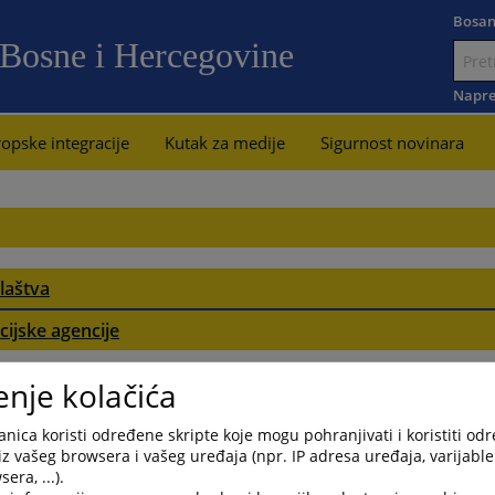
Bosan
 Bosne i Hercegovine
Idi
na
Napre
sadržaj
opske integracije
Kutak za medije
Sigurnost novinara
laštva
cijske agencije
lova
enje kolačića
va
nica koristi određene skripte koje mogu pohranjivati i koristiti od
iz vašeg browsera i vašeg uređaja (npr. IP adresa uređaja, varijable 
era, ...).