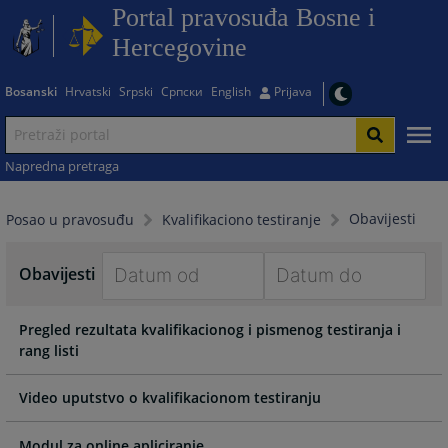
Portal pravosuđa Bosne i
Hercegovine
Bosanski
Hrvatski
Srpski
Српски
English
Prijava
Napredna pretraga
Obavijesti
Posao u pravosuđu
Kvalifikaciono testiranje
Obavijesti
Navigate
Navigate
Pregled rezultata kvalifikacionog i pismenog testiranja i
forward
forward
rang listi
to
to
interact
interact
with
with
Video uputstvo o kvalifikacionom testiranju
the
the
calendar
calendar
Modul za online apliciranje