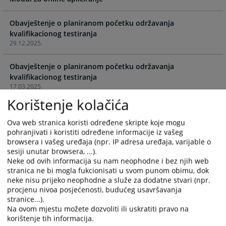
and
and
select
select
Obavještenje o planiranom početku održavanja
a
a
kvalifikacionog testiranja
date.
date.
29.12.2025.
Press
Press
the
the
Obavještenje o planiranom početku održavanja
question
question
kvalifikacionog testiranja
mark
mark
17.03.2025.
key
key
Korištenje kolačića
to
to
Obavještenje o planiranom početku održavanja
get
get
kvalifikacionog testiranja
Ova web stranica koristi određene skripte koje mogu
the
the
21.11.2024.
pohranjivati i koristiti određene informacije iz vašeg
keyboard
keyboard
browsera i vašeg uređaja (npr. IP adresa uređaja, varijable o
shortcuts
shortcuts
sesiji unutar browsera, ...).
Obavještenje o planiranom početku održavanja
Neke od ovih informacija su nam neophodne i bez njih web
for
for
kvalifikacionog testiranja
stranica ne bi mogla fukcionisati u svom punom obimu, dok
changing
changing
16.08.2023.
neke nisu prijeko neophodne a služe za dodatne stvari (npr.
dates.
dates.
procjenu nivoa posjećenosti, budućeg usavršavanja
Često postavljana pitanja vezano za korištenje Modula za
stranice...).
online apliciranje
Na ovom mjestu možete dozvoliti ili uskratiti pravo na
18.05.2023.
korištenje tih informacija.