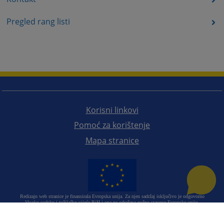
Pregled rang listi
Korisni linkovi
Pomoć za korištenje
Mapa stranice
Redizajn web stranice je finansirala Evropska unija. Za njen sadržaj isključivo je odgovorno
Visoko sudsko i tužilačko vijeće BiH i ona ne odražava nužno stavove Evropske unije.