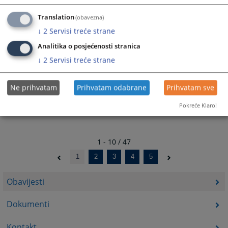
Važno obavještenje za sve kandidate koji se prijavljuju na
Translation
(obavezna)
pravosudne pozicije
↓
2
Servisi treće strane
20.04.2023.
Analitika o posjećenosti stranica
Obavještenje o preliminarnim rezultatima pismenog
↓
2
Servisi treće strane
testiranja
18.10.2022.
Ne prihvatam
Prihvatam odabrane
Prihvatam sve
Pokreće Klaro!
1 - 10 / 47
1
2
3
4
5
Obavijesti
Dokumenti
Kontakt