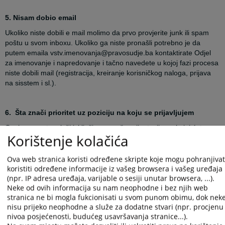
5. Nisam dobio email
Ukoliko niste dobili e mail molimo da prvo provjerite junk ili spam
poštu u svom inboxu. Ukoliko ga niste pronašli potrebno je da
putem emaila vstv.imenovanja@pravosudje.ba kontaktirate Odjel
za imenovanje i napredovanje i tačno navedete u kojoj fazi procesa
niste dobili mail (registracija, kreiranje korisničkog naloga, prijava
na sisstem i sl.).
6.
Šta znači prioritet uz poziciju na koju se prijavljujem
Ovaj parametar služi isključivo za vašu orijentaciju po kojoj ćete
Korištenje kolačića
označiti
redoslijed pozicija i nema nikakav značaj za daljni proces.
Npr. od odabranih pozicija Općinski sud Sarajevo ste stavili 1, za
Tuzlu 2 i sl. Ovo se pokazalo korisno za ličnu evidenciju kandidata
Ova web stranica koristi određene skripte koje mogu pohranjivati
ukoliko ima veliki broj pozicija na konkursu.
koristiti određene informacije iz vašeg browsera i vašeg uređaja
(npr. IP adresa uređaja, varijable o sesiji unutar browsera, ...).
Neke od ovih informacija su nam neophodne i bez njih web
stranica ne bi mogla fukcionisati u svom punom obimu, dok nek
7. Token mi je nevažeći za prijavu na sistem
nisu prijeko neophodne a služe za dodatne stvari (npr. procjenu
Prilikom kopiranja tokena, potrebna je posebna pažnja da ne
nivoa posjećenosti, budućeg usavršavanja stranice...).
ostane razmak iza zadnjeg karaktera jer će sistem javljati grešku.