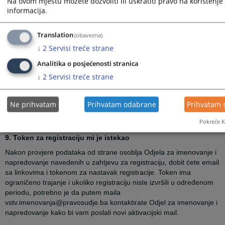
Na ovom mjestu možete dozvoliti ili uskratiti pravo na korištenje 
informacija.
8. Token za prijavu mi je istekao ili je iskorišten
Translation
(obavezna)
Ovaj token se generiše samo u slučaju da je uključena dvofazna
↓
2
Servisi treće strane
autentifikacija i ima ograničeno trajanje. U slučaju da je istekao
potrebno je da na linku za prijavu korisnika (MOA-Web
Analitika o posjećenosti stranica
(pravosudje.ba) ponovo unesete korisničko ime i šifru i sistem će
↓
2
Servisi treće strane
vam ponovo generisati token koji ćete dobiti na mail.
Token može biti iskorišten samo jednom, pa predlažemo da brišete
Ne prihvatam
Prihvatam odabrane
Prihvatam 
iskorištene tokene.
Pokreće K
9. Token za registraciju mi je istekao
Nakon provjere podataka od strane osoblja Odjela za imenovanje i
napredovanje navedenih u zahtjevu za registraciju, dobit ćete email
sa linkovima i tokenom za nastavak registracije. Token ima
ograničeno trajanje i ukoliko registraciju niste izvršili u određenom
periodu, potrebno je da putem maila
vstv.imenovanja@pravosudje.ba kontaktirate Odjel za imenovanje i
napredovanje kako bi vam poslali novi aktivacijski mail.