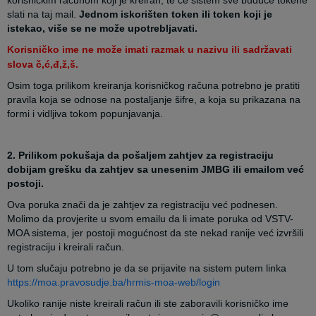
korisničkim računom koji je kreiran, te će sistem sve buduće tokene
slati na taj mail.
Jednom iskorišten token ili token koji je
istekao, više se ne može upotrebljavati.
Korisničko ime ne može imati razmak u nazivu ili sadržavati
slova č,ć,đ,ž,š.
Osim toga prilikom kreiranja korisničkog računa potrebno je pratiti
pravila koja se odnose na postaljanje šifre, a koja su prikazana na
formi i vidljiva tokom popunjavanja.
2.
Prilikom pokušaja da pošaljem zahtjev za registraciju
dobijam grešku da zahtjev sa unesenim JMBG ili emailom već
postoji.
Ova poruka znači da je zahtjev za registraciju već podnesen.
Molimo da provjerite u svom emailu da li imate poruka od VSTV-
MOA sistema, jer postoji mogućnost da ste nekad ranije već izvršili
registraciju i kreirali račun.
U tom slučaju potrebno je da se prijavite na sistem putem linka
https://moa.pravosudje.ba/hrmis-moa-web/login
Ukoliko ranije niste kreirali račun ili ste zaboravili korisničko ime