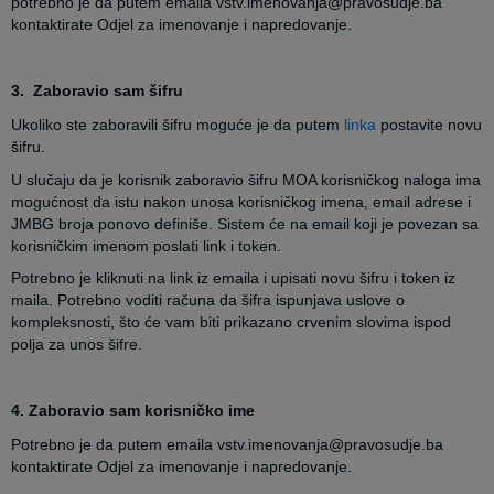
potrebno je da putem emaila vstv.imenovanja@pravosudje.ba
kontaktirate Odjel za imenovanje i napredovanje.
3. Zaboravio sam šifru
Ukoliko ste zaboravili šifru moguće je da putem
linka
postavite novu
šifru.
U slučaju da je korisnik zaboravio šifru MOA korisničkog naloga ima
mogućnost da istu nakon unosa korisničkog imena, email adrese i
JMBG broja ponovo definiše. Sistem će na email koji je povezan sa
korisničkim imenom poslati link i token.
Potrebno je kliknuti na link iz emaila i upisati novu šifru i token iz
maila. Potrebno voditi računa da šifra ispunjava uslove o
kompleksnosti, što će vam biti prikazano crvenim slovima ispod
polja za unos šifre.
4. Zaboravio sam korisničko ime
Potrebno je da putem emaila vstv.imenovanja@pravosudje.ba
kontaktirate Odjel za imenovanje i napredovanje.