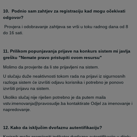
10. Podnio sam zahtjev za registraciju kad mogu očekivati
odgovor?
Provjera i odobravanje zahtjeva se vrši u toku radnog dana od 8
do 16 sati.
11. Prilikom popunjavanja prijave na konkurs sistem mi javlja
grešku "Nemate pravo pristupiti ovom resursu"
Molimo da provjerite da li ste prijavljeni na sistem.
U slučaju duže neaktivnosti tokom rada na prijavi iz sigurnosnih
razloga sistem će izvršiti odjavu korisnika i potrebno je ponovo
izvršiti prijavu na sistem.
Ukoliko slučaj nije riješen potrebno je da putem maila
vstv.imenovanja@pravosudje.ba kontaktirate Odjel za imenovanje i
napredovanje.
12. Kako da isključim dvofaznu autentifikaciju?
Korisnik može promijeniti indikator dvofazne autentifikacije u dijelu