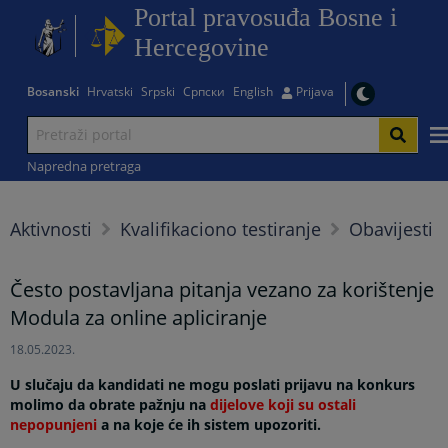
Portal pravosuđa Bosne i
Hercegovine
Bosanski
Hrvatski
Srpski
Српски
English
Prijava
Napredna pretraga
Aktivnosti
Kvalifikaciono testiranje
Obavijesti
Često postavljana pitanja vezano za korištenje
Modula za online apliciranje
18.05.2023.
U slučaju da kandidati ne mogu poslati prijavu na konkurs
molimo da obrate pažnju na
dijelove koji su ostali
nepopunjeni
a na koje će ih sistem upozoriti.