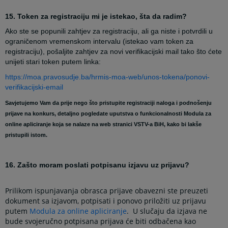
15. Token za registraciju mi je istekao, šta da radim?
Ako ste se popunili zahtjev za registraciju, ali ga niste i potvrdili u
ograničenom vremenskom intervalu (istekao vam token za
registraciju), pošaljite zahtjev za novi verifikacijski mail tako što ćete
unijeti stari token putem linka:
https://moa.pravosudje.ba/hrmis-moa-web/unos-tokena/ponovi-
verifikacijski-email
Savjetujemo Vam da prije nego što pristupite registraciji naloga i podnošenju
prijave na konkurs, detaljno pogledate uputstva o funkcionalnosti Modula za
online apliciranje koja se nalaze na web stranici VSTV-a BiH, kako bi lakše
pristupili istom.
16. Zašto moram poslati potpisanu izjavu uz prijavu?
Prilikom ispunjavanja obrasca prijave obavezni ste preuzeti
dokument sa izjavom, potpisati i ponovo priložiti uz prijavu
putem
Modula za online apliciranje
. U slučaju da izjava ne
bude svojeručno potpisana prijava će biti odbačena kao