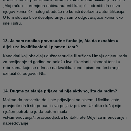
„Moj račun – promjena načina autentifikacije“ i odrediti da se za
njegov korisnički nalog ubuduće ne koristi dvofazna autentifikacija.
U tom slučaju biće dovoljno unijeti samo odgovarajuće korisničko
ime i šifru.
13. Ja sam nosilac pravosudne funkcije, šta da označim u
dijelu za kvalifikacioni i pismeni test?
Kandidati koji obavljaju dužnost sudije ili tužioca i imaju ocjenu rada
za posljednje tri godine ne polažu kvalifikacioni i pismeni test i u
rubrikama koje se odnose na kvalifikaciono i pismeno testiranje
označit će odgovor NE.
14. Dugme za slanje prijave mi nije aktivno, šta da radim?
Molimo da provjerite da li ste prijavljeni na sistem. Ukoliko jeste,
provjerite da li ste popunili sva polja iz prijave. Ukoliko slučaj nije
riješen potrebno je da putem maila
vstv.imenovanja@pravosudje.ba kontaktirate Odjel za imenovanje i
napredovanje.