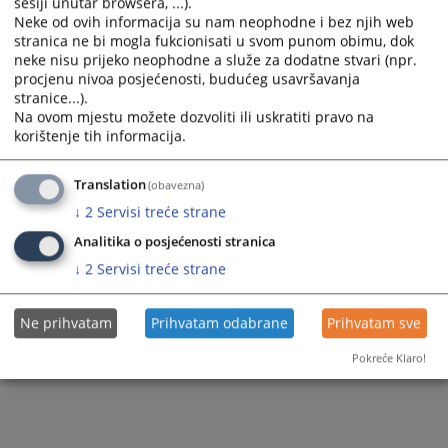
sesiji unutar browsera, ...).
Neke od ovih informacija su nam neophodne i bez njih web
Zapamti me
stranica ne bi mogla fukcionisati u svom punom obimu, dok
neke nisu prijeko neophodne a služe za dodatne stvari (npr.
procjenu nivoa posjećenosti, budućeg usavršavanja
Prijava
stranice...).
Na ovom mjestu možete dozvoliti ili uskratiti pravo na
Zaboravili ste lozinku?
korištenje tih informacija.
Želite postati član?
Translation
(obavezna)
↓
2
Servisi treće strane
Analitika o posjećenosti stranica
↓
2
Servisi treće strane
Ne prihvatam
Prihvatam odabrane
Prihvatam sve
Pokreće Klaro!