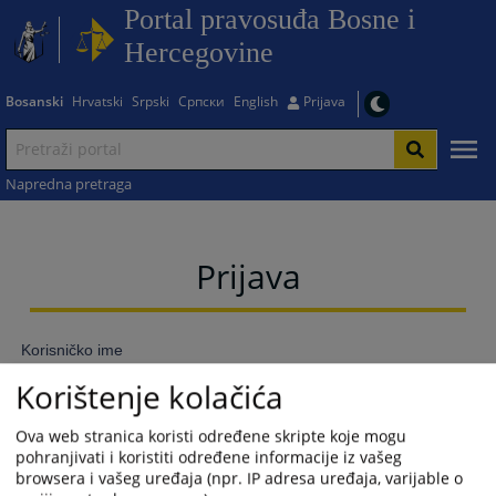
Portal pravosuđa Bosne i
Hercegovine
Bosanski
Hrvatski
Srpski
Српски
English
Prijava
Napredna pretraga
Prijava
Korisničko ime
Korištenje kolačića
Ova web stranica koristi određene skripte koje mogu
Lozinka
pohranjivati i koristiti određene informacije iz vašeg
browsera i vašeg uređaja (npr. IP adresa uređaja, varijable o