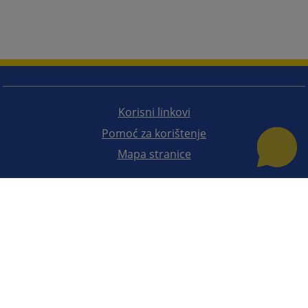
Korisni linkovi
Pomoć za korištenje
Mapa stranice
Redizajn web stranice je finansirala Evropska unija. Za njen sadržaj isključivo je odgovorno
Visoko sudsko i tužilačko vijeće BiH i ona ne odražava nužno stavove Evropske unije.