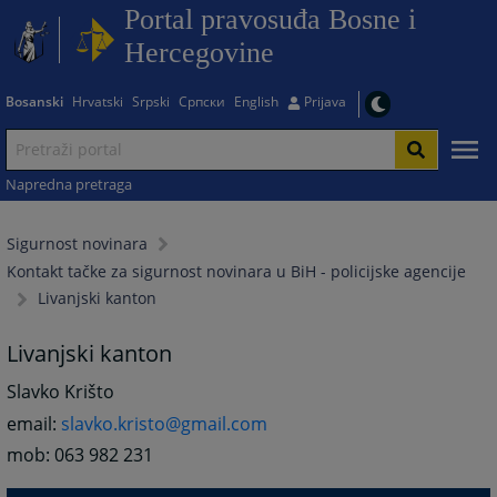
Portal pravosuđa Bosne i
Hercegovine
Bosanski
Hrvatski
Srpski
Српски
English
Prijava
Napredna pretraga
Sigurnost novinara
Kontakt tačke za sigurnost novinara u BiH - policijske agencije
Livanjski kanton
Livanjski kanton
Slavko Krišto
email:
slavko.kristo@gmail.com
mob: 063 982 231