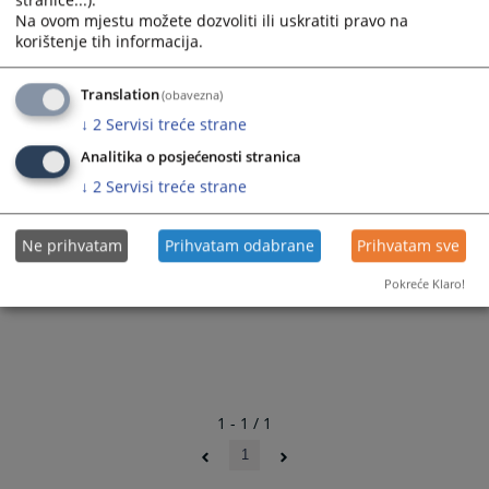
stranice...).
Na ovom mjestu možete dozvoliti ili uskratiti pravo na
korištenje tih informacija.
Translation
(obavezna)
↓
2
Servisi treće strane
Analitika o posjećenosti stranica
↓
2
Servisi treće strane
Ne prihvatam
Prihvatam odabrane
Prihvatam sve
Pokreće Klaro!
1 - 1 / 1
1