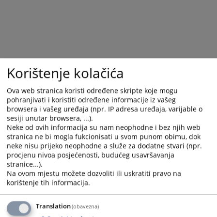
Napomena:
ovom listom nisu obuhvaćene institucije koje nemaju
Korištenje kolačića
razvijene web stranice u okviru pravosudnog web portala.
Ova web stranica koristi određene skripte koje mogu
6686
PREGLEDA
pohranjivati i koristiti određene informacije iz vašeg
browsera i vašeg uređaja (npr. IP adresa uređaja, varijable o
sesiji unutar browsera, ...).
Neke od ovih informacija su nam neophodne i bez njih web
stranica ne bi mogla fukcionisati u svom punom obimu, dok
neke nisu prijeko neophodne a služe za dodatne stvari (npr.
procjenu nivoa posjećenosti, budućeg usavršavanja
stranice...).
Na ovom mjestu možete dozvoliti ili uskratiti pravo na
korištenje tih informacija.
Translation
(obavezna)