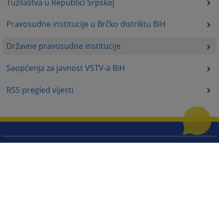
Tužilaštva u Republici Srpskoj
Pravosudne institucije u Brčko distriktu BiH
Državne pravosudne institucije
Saopćenja za javnost VSTV-a BiH
RSS pregled vijesti
Korisni linkovi
Pomoć za korištenje
Mapa stranice