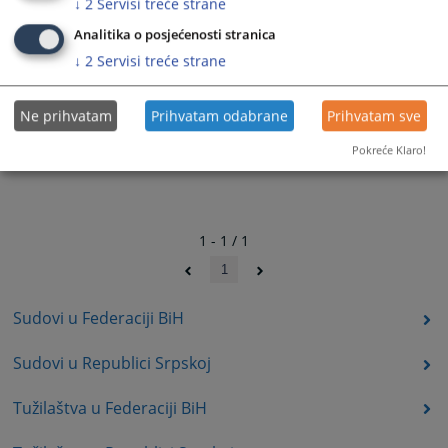
↓
2
Servisi treće strane
Analitika o posjećenosti stranica
↓
2
Servisi treće strane
Ne prihvatam
Prihvatam odabrane
Prihvatam sve
Pokreće Klaro!
1 - 1 / 1
1
Sudovi u Federaciji BiH
Sudovi u Republici Srpskoj
Tužilaštva u Federaciji BiH