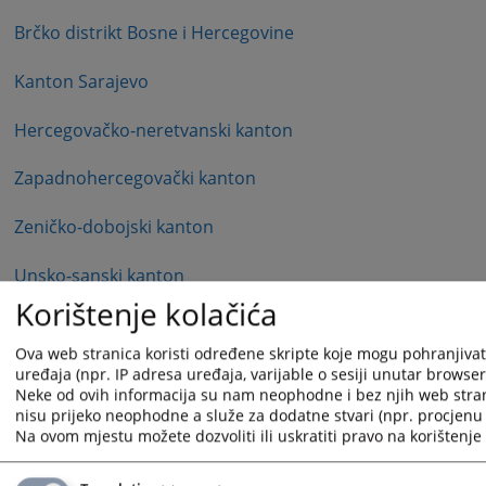
Brčko distrikt Bosne i Hercegovine
Kanton Sarajevo
Hercegovačko-neretvanski kanton
Zapadnohercegovački kanton
Zeničko-dobojski kanton
Unsko-sanski kanton
Korištenje kolačića
Tuzlanski kanton
Ova web stranica koristi određene skripte koje mogu pohranjivati
Posavski kanton
uređaja (npr. IP adresa uređaja, varijable o sesiji unutar browsera,
Neke od ovih informacija su nam neophodne i bez njih web stra
nisu prijeko neophodne a služe za dodatne stvari (npr. procjenu 
Livanjski kanton
Na ovom mjestu možete dozvoliti ili uskratiti pravo na korištenje 
Srednjobosanski kanton