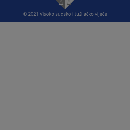
© 2021
Visoko sudsko i tužilačko vijeće