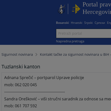
Portal pra
Hercegovi
Bosanski
Hrvatski
Srpski
Српски
En
Napredna pretraga
Sigurnost novinara
Kontakt tačke za sigurnost novinara u BiH -
Tuzlanski kanton
Adnana Sprečić – portparol Uprave policije
mob: 062 020 045
-------------------------------------------------
Sandra Orešković – viši stručni saradnik za odnose sa me
mob: 061 707 592