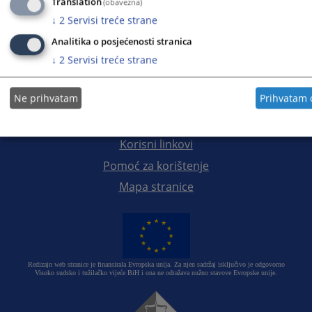
Translation
(obavezna)
Bosansko-podrinjski kanton
↓
2
Servisi treće strane
Analitika o posjećenosti stranica
Prateći dokumenti
↓
2
Servisi treće strane
Ne prihvatam
Prihvatam
Korisni linkovi
Pomoć za korištenje
Mapa stranice
Redizajn web stranice je finansirala Evropska unija. Za njen sadržaj isključivo je odgovorno
Visoko sudsko i tužilačko vijeće BiH i ona ne odražava nužno stavove Evropske unije.