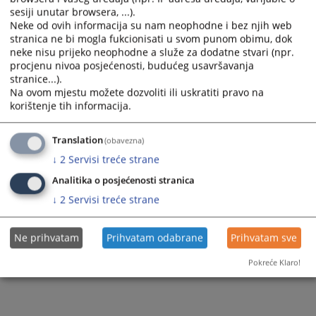
sesiji unutar browsera, ...).
Neke od ovih informacija su nam neophodne i bez njih web
stranica ne bi mogla fukcionisati u svom punom obimu, dok
neke nisu prijeko neophodne a služe za dodatne stvari (npr.
procjenu nivoa posjećenosti, budućeg usavršavanja
stranice...).
Na ovom mjestu možete dozvoliti ili uskratiti pravo na
korištenje tih informacija.
Translation
(obavezna)
↓
2
Servisi treće strane
Analitika o posjećenosti stranica
↓
2
Servisi treće strane
Ne prihvatam
Prihvatam odabrane
Prihvatam sve
Pokreće Klaro!