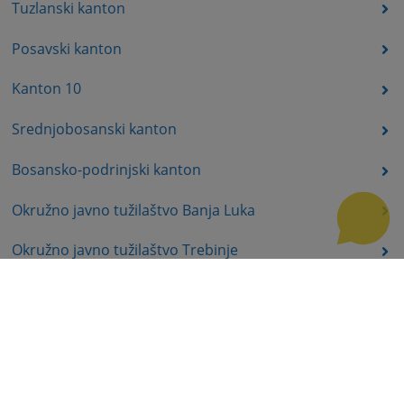
Tuzlanski kanton
Posavski kanton
Kanton 10
Srednjobosanski kanton
Bosansko-podrinjski kanton
Okružno javno tužilaštvo Banja Luka
Okružno javno tužilaštvo Trebinje
Okružno javno tužilaštvo Istočno Sarajevo
Okružno javno tužilaštvo Prijedor
Okružno javno tužilaštvo Bijeljina