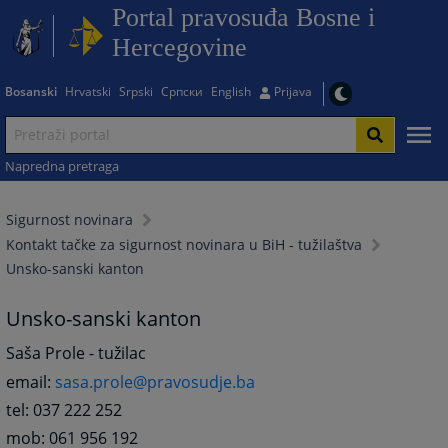
Portal pravosuđa Bosne i
Hercegovine
Bosanski
Hrvatski
Srpski
Српски
English
Prijava
Napredna pretraga
Sigurnost novinara
Kontakt tačke za sigurnost novinara u BiH - tužilaštva
Unsko-sanski kanton
Unsko-sanski kanton
Saša Prole - tužilac
email:
sasa.prole@pravosudje.ba
tel: 037 222 252
mob: 061 956 192