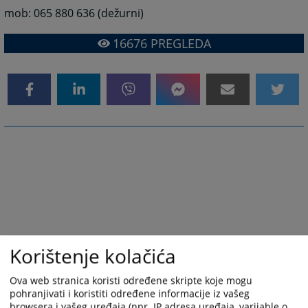
mob: 065 880 636 (dežurni)
16676
PREGLEDA
Korištenje kolačića
Ova web stranica koristi određene skripte koje mogu
pohranjivati i koristiti određene informacije iz vašeg
browsera i vašeg uređaja (npr. IP adresa uređaja, varijable o