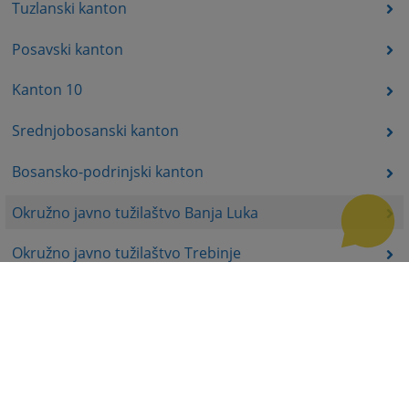
Tuzlanski kanton
Posavski kanton
Kanton 10
Srednjobosanski kanton
Bosansko-podrinjski kanton
Okružno javno tužilaštvo Banja Luka
Okružno javno tužilaštvo Trebinje
Okružno javno tužilaštvo Istočno Sarajevo
Okružno javno tužilaštvo Prijedor
Okružno javno tužilaštvo Bijeljina