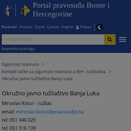
Portal pravosuđa Bosne i
Hercegovine
Bosanski
Hrvatski
Srpski
Српски
English
Prijava
Napredna pretraga
Sigurnost novinara
Kontakt tačke za sigurnost novinara u BiH - tužilaštva
Okružno javno tužilaštvo Banja Luka
Okružno javno tužilaštvo Banja Luka
Miroslav Kotur - tužilac
email:
miroslav.kotur@pravosudje.ba
tel: 051 346 020
tel: 051 316 139