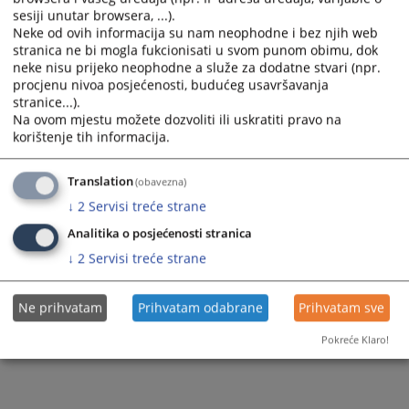
sesiji unutar browsera, ...).
Neke od ovih informacija su nam neophodne i bez njih web
stranica ne bi mogla fukcionisati u svom punom obimu, dok
neke nisu prijeko neophodne a služe za dodatne stvari (npr.
procjenu nivoa posjećenosti, budućeg usavršavanja
stranice...).
Na ovom mjestu možete dozvoliti ili uskratiti pravo na
korištenje tih informacija.
Translation
(obavezna)
↓
2
Servisi treće strane
Analitika o posjećenosti stranica
↓
2
Servisi treće strane
Ne prihvatam
Prihvatam odabrane
Prihvatam sve
Pokreće Klaro!