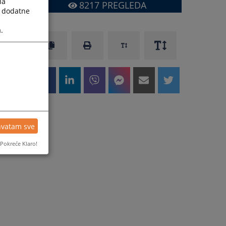
la
8217
PREGLEDA
a dodatne
.
hvatam sve
Pokreće Klaro!