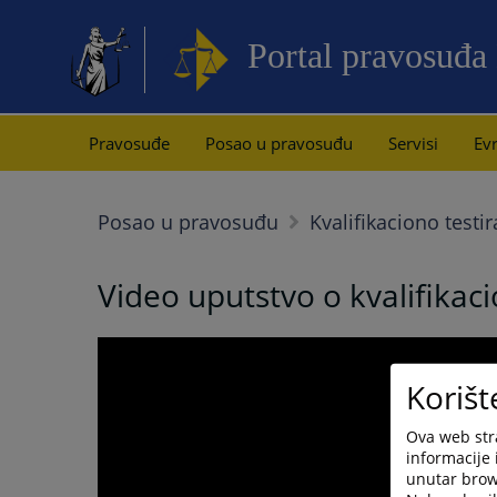
Portal pravosuđa
Pravosuđe
Posao u pravosuđu
Servisi
Evr
Posao u pravosuđu
Kvalifikaciono testir
Video uputstvo o kvalifikac
Korišt
Ova web stra
informacije 
unutar brows