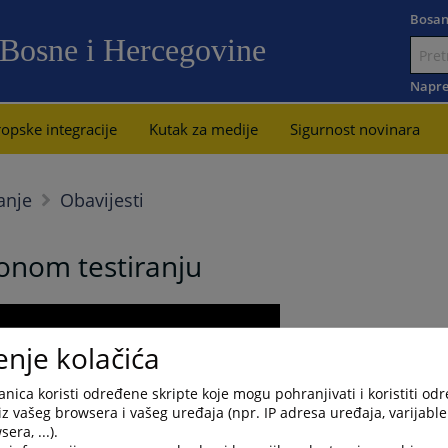
Bosan
 Bosne i Hercegovine
Idi
na
Napre
sadržaj
opske integracije
Kutak za medije
Sigurnost novinara
anje
Obavijesti
ionom testiranju
enje kolačića
nica koristi određene skripte koje mogu pohranjivati i koristiti od
iz vašeg browsera i vašeg uređaja (npr. IP adresa uređaja, varijable 
era, ...).