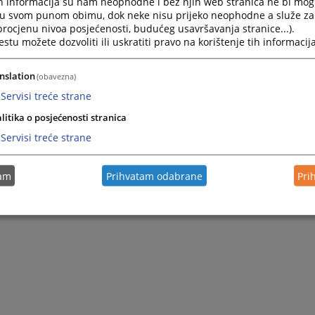
h informacija su nam neophodne i bez njih web stranica ne bi mog
i u svom punom obimu, dok neke nisu prijeko neophodne a služe z
 procjenu nivoa posjećenosti, budućeg usavršavanja stranice...).
tu možete dozvoliti ili uskratiti pravo na korištenje tih informacija
nslation
(obavezna)
Servisi treće strane
litika o posjećenosti stranica
Servisi treće strane
tam
Prihvatam odabrane
Pri