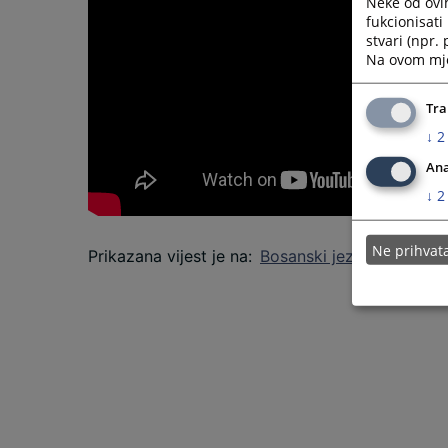
Neke od ovi
fukcionisat
stvari (npr.
Na ovom mjes
Tra
↓
2
Ana
↓
2
Ne prihva
Prikazana vijest je na
:
Bosanski jezik