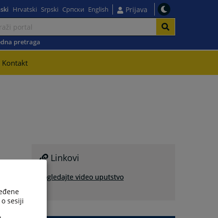
ski
Hrvatski
Srpski
Српски
English
Prijava
dna pretraga
Kontakt
Linkovi
Pogledajte video uputstvo
ređene
o sesiji