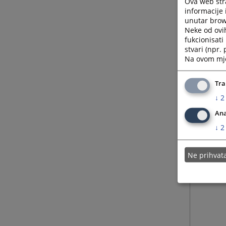
Ova web stra
informacije 
unutar brows
Neke od ovi
fukcionisat
stvari (npr.
Na ovom mjes
31.05.
Tra
↓
2
Ana
↓
2
Ne prihva