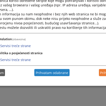
nica koristi određene skripte koje mogu pohranjivati i koristiti od
iz vašeg browsera i vašeg uređaja (npr. IP adresa uređaja, varijable 
era, ...).
Budžet VSTV-a BiH za 2024. godinu
h informacija su nam neophodne i bez njih web stranica ne bi mog
i u svom punom obimu, dok neke nisu prijeko neophodne a služe z
 procjenu nivoa posjećenosti, budućeg usavršavanja stranice...).
Operativni plan budžeta za 2024. godinu
tu možete dozvoliti ili uskratiti pravo na korištenje tih informacija
2024.
Okvirni Budžet VSTV-a BiH za 2024.-2026. godinu
nslation
(obavezna)
Servisi treće strane
litika o posjećenosti stranica
Servisi treće strane
tam
Prihvatam odabrane
Pri