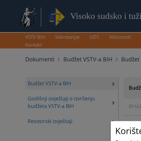
Visoko sudsko i tuž
VSTV BiH
Sekretarijat
UDT
Aktivnosti
Kontakt
Budžet
Dokumenti
Budžet VSTV-a BIH
Budžet VSTV-a BiH
Budž
Godišnji izvještaji o izvršenju
budžeta VSTV-a BiH
25.12.
Revizorski izvještaji
25.12.
Korišt
13.06.