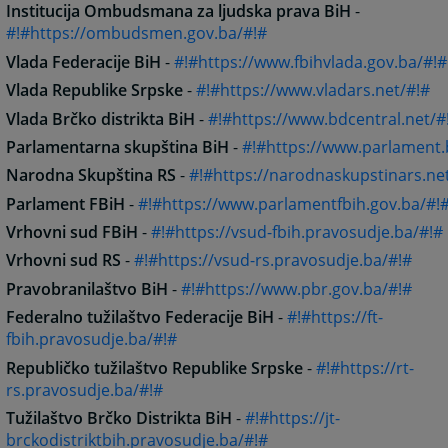
Institucija Ombudsmana za ljudska prava BiH
-
#!#https://ombudsmen.gov.ba/#!#
Vlada Federacije BiH
-
#!#https://www.fbihvlada.gov.ba/#!#
Vlada Republike Srpske
-
#!#https://www.vladars.net/#!#
Vlada Brčko distrikta BiH
-
#!#https://www.bdcentral.net/#
Parlamentarna skupština BiH
-
#!#https://www.parlament.
Narodna Skupština RS
-
#!#https://narodnaskupstinars.ne
Parlament FBiH
-
#!#https://www.parlamentfbih.gov.ba/#!
Vrhovni sud FBiH
-
#!#https://vsud-fbih.pravosudje.ba/#!#
Vrhovni sud RS
-
#!#https://vsud-rs.pravosudje.ba/#!#
Pravobranilaštvo BiH
-
#!#https://www.pbr.gov.ba/#!#
Federalno tužilaštvo Federacije BiH
-
#!#https://ft-
fbih.pravosudje.ba/#!#
Republičko tužilaštvo Republike Srpske
-
#!#https://rt-
rs.pravosudje.ba/#!#
Tužilaštvo Brčko Distrikta BiH
-
#!#https://jt-
brckodistriktbih.pravosudje.ba/#!#