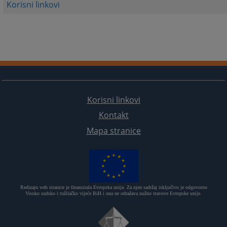
Korisni linkovi
Korisni linkovi
Kontakt
Mapa stranice
Redizajn web stranice je finansirala Evropska unija. Za njen sadržaj isključivo je odgovorno
Visoko sudsko i tužilačko vijeće BiH i ona ne odražava nužno stavove Evropske unije.