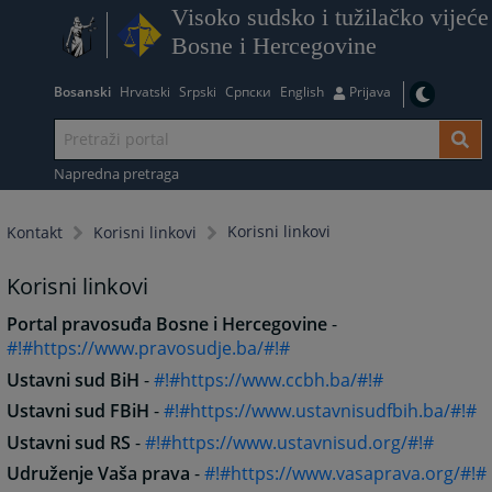
Visoko sudsko i tužilačko vijeće
Bosne i Hercegovine
Bosanski
Hrvatski
Srpski
Српски
English
Prijava
Napredna pretraga
Korisni linkovi
Kontakt
Korisni linkovi
Korisni linkovi
Portal pravosuđa Bosne i Hercegovine
-
#!#https://www.pravosudje.ba/#!#
Ustavni sud BiH
-
#!#https://www.ccbh.ba/#!#
Ustavni sud FBiH
-
#!#https://www.ustavnisudfbih.ba/#!#
Ustavni sud RS
-
#!#https://www.ustavnisud.org/#!#
Udruženje Vaša prava
-
#!#https://www.vasaprava.org/#!#