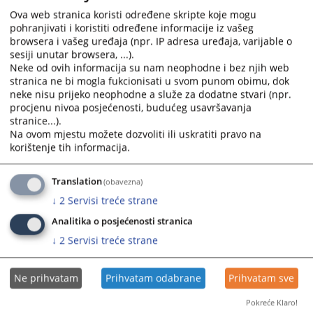
calendar
calendar
Ova web stranica koristi određene skripte koje mogu
Okvirni budžet VSTV-a za period od 2026. do 2028.
and
and
pohranjivati i koristiti određene informacije iz vašeg
13.06.2025.
select
select
browsera i vašeg uređaja (npr. IP adresa uređaja, varijable o
a
a
sesiji unutar browsera, ...).
Budžet VSTV-a BiH za 2024. godinu
date.
date.
Neke od ovih informacija su nam neophodne i bez njih web
Press
Press
stranica ne bi mogla fukcionisati u svom punom obimu, dok
neke nisu prijeko neophodne a služe za dodatne stvari (npr.
the
the
Operativni plan budžeta za 2024. godinu
procjenu nivoa posjećenosti, budućeg usavršavanja
question
question
stranice...).
mark
mark
Okvirni Budžet VSTV-a BiH za 2024.-2026. godinu
Na ovom mjestu možete dozvoliti ili uskratiti pravo na
key
key
31.05.2024.
korištenje tih informacija.
to
to
get
get
Translation
(obavezna)
the
the
↓
2
Servisi treće strane
keyboard
keyboard
shortcuts
shortcuts
Analitika o posjećenosti stranica
for
for
↓
2
Servisi treće strane
changing
changing
dates.
dates.
Ne prihvatam
Prihvatam odabrane
Prihvatam sve
Pokreće Klaro!