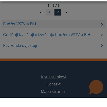
1 - 6 / 9
1
2
Budžet VSTV-a BiH
Godišnji izvještaji o izvršenju budžeta VSTV-a BiH
Revizorski izvještaji
Korisni linkovi
Kontakt
Mapa stranice