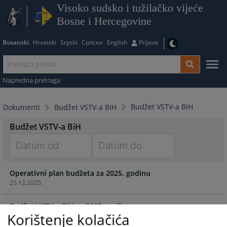
Visoko sudsko i tužilačko vijeće
Bosne i Hercegovine
Bosanski
Hrvatski
Srpski
Српски
English
Prijava
Napredna pretraga
Budžet VSTV-a BiH
Dokumenti
Budžet VSTV-a BIH
Budžet VSTV-a BiH
Navigate
Navigate
Operativni plan budžeta za 2025. godinu
forward
forward
25.12.2025.
to
to
interact
interact
Budžet VSTV-a BiH za 2025. godinu
with
with
Korištenje kolačića
25.12.2025.
the
the