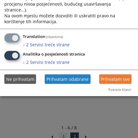
Program rada izabranog glavnog tužioca
procjenu nivoa posjećenosti, budućeg usavršavanja
Tužilaštva BiH Milanka Kajganića
stranice...).
Na ovom mjestu možete dozvoliti ili uskratiti pravo na
16.11.2022.
korištenje tih informacija.
Translation
(obavezna)
Program rada kandidata za poziciju
↓
2
Servisi treće strane
glavnog tužioca Tužilaštva BiH Gordane
Tadić
Analitika o posjećenosti stranica
↓
2
Servisi treće strane
30.01.2019.
Ne prihvatam
Prihvatam odabrane
Prihvatam sve
Pokreće Klaro!
1 - 6 / 8
1
2