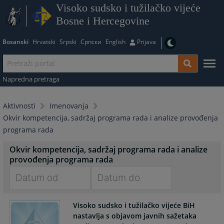
Visoko sudsko i tužilačko vijeće
Bosne i Hercegovine
Bosanski
Hrvatski
Srpski
Српски
English
Prijava
Napredna pretraga
Aktivnosti
Imenovanja
Okvir kompetencija, sadržaj programa rada i analize provođenja
programa rada
Okvir kompetencija, sadržaj programa rada i analize
provođenja programa rada
Navigate
Navigate
Visoko sudsko i tužilačko vijeće BiH
forward
forward
nastavlja s objavom javnih sažetaka
to
to