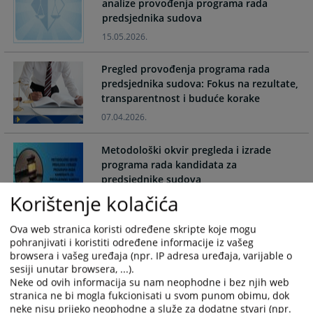
analize provođenja programa rada
interact
interact
predsjednika sudova
with
with
the
the
15.05.2026.
calendar
calendar
and
and
Pregled provođenja programa rada
select
select
predsjednika sudova: Fokus na rezultate,
a
a
transparentnost i buduće korake
date.
date.
07.04.2026.
Press
Press
the
the
Metodološki okvir pregleda i izrade
question
question
programa rada kandidata za
mark
mark
predsjednike sudova
key
key
Korištenje kolačića
21.11.2025.
to
to
get
get
Ova web stranica koristi određene skripte koje mogu
Program rada kandidata za predsjednika
the
the
pohranjivati i koristiti određene informacije iz vašeg
Suda Bosne i Hercegovine - Ranko
keyboard
keyboard
browsera i vašeg uređaja (npr. IP adresa uređaja, varijable o
Debevec
shortcuts
shortcuts
sesiji unutar browsera, ...).
19.01.2023.
for
for
Neke od ovih informacija su nam neophodne i bez njih web
stranica ne bi mogla fukcionisati u svom punom obimu, dok
changing
changing
neke nisu prijeko neophodne a služe za dodatne stvari (npr.
dates.
dates.