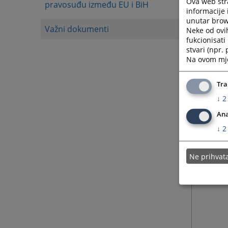
Ova web stra
pravosuđu između EU i BiH
informacije 
unutar brows
Važni dokumenti
Neke od ovi
fukcionisat
stvari (npr.
Na ovom mjes
Tra
↓
2
Ana
↓
2
Ne prihva