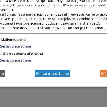
nica koristi određene skripte koje mogu pohranjivati i koristiti od
Sporazum o stabilizaciji i pridruživanju
iz vašeg browsera i vašeg uređaja (npr. IP adresa uređaja, varijable 
era, ...).
h informacija su nam neophodne i bez njih web stranica ne bi mog
i u svom punom obimu, dok neke nisu prijeko neophodne a služe z
 procjenu nivoa posjećenosti, budućeg usavršavanja stranice...).
tu možete dozvoliti ili uskratiti pravo na korištenje tih informacija
nslation
(obavezna)
Servisi treće strane
litika o posjećenosti stranica
Servisi treće strane
tam
Prihvatam odabrane
Pri