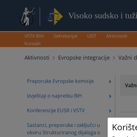
Visoko sudsko i tuž
VSTV BiH
Sekretarijat
UDT
Aktivnosti
Kontakt
Važni 
Aktivnosti
Evropske integracije
Preporuke Evropske komisije
Važn
Izvještaji o napretku BiH
Konferencije EUSR i VSTV
Korišt
Sastanci, preporuke i zaključci u
okviru Strukturiranog dijaloga o