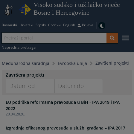
Visoko sudsko i tužilačko vijeće
Bosne i Hercegovine
Bosanski
Hrvatski
Srpski
Српски
English
Prijava
Napredna pretraga
Završeni projekti
Međunarodna saradnja
Evropska unija
Završeni projekti
Navigate
Navigate
EU podrška reformama pravosuđa u BiH - IPA 2019 i IPA
forward
forward
2022
to
to
20.04.2026.
interact
interact
with
with
Izgradnja efikasnog pravosuđa u službi građana – IPA 2017
the
the