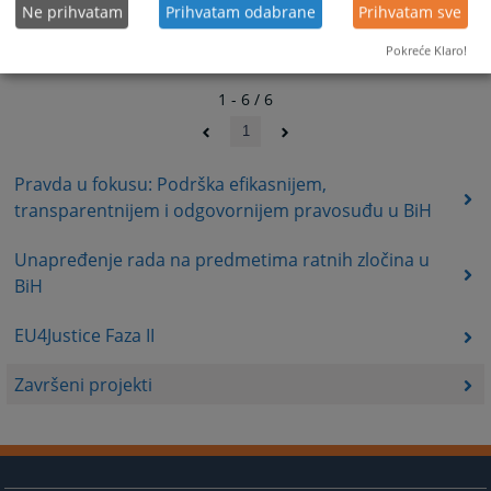
Ne prihvatam
Prihvatam odabrane
Prihvatam sve
Pokreće Klaro!
1 - 6 / 6
1
Pravda u fokusu: Podrška efikasnijem,
transparentnijem i odgovornijem pravosuđu u BiH
Unapređenje rada na predmetima ratnih zločina u
BiH
EU4Justice Faza II
Završeni projekti