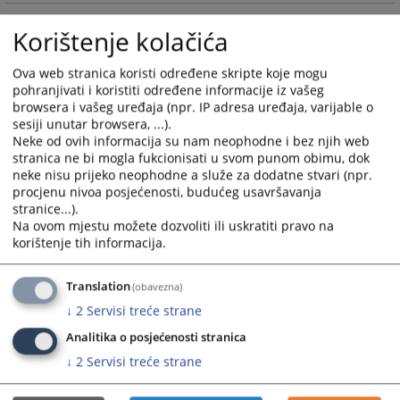
calendar
calendar
and
and
Konsolidacija i dalji razvoj pravosudnog komunikacijskog i
Korištenje kolačića
select
select
informacijskog sistema – IPA 2013
a
a
Ova web stranica koristi određene skripte koje mogu
date.
date.
Konsolidacija i dalji razvoj pravosudnog komunikacijskog i
pohranjivati i koristiti određene informacije iz vašeg
Press
Press
informacijskog sistema – IPA 2012
browsera i vašeg uređaja (npr. IP adresa uređaja, varijable o
the
the
sesiji unutar browsera, ...).
question
question
Neke od ovih informacija su nam neophodne i bez njih web
Podrška pravosuđu Bosne i Hercegovine – IPA 2009
stranica ne bi mogla fukcionisati u svom punom obimu, dok
mark
mark
neke nisu prijeko neophodne a služe za dodatne stvari (npr.
key
key
Nabavka IKT opreme za pravosudne institucije u BiH - IPA
procjenu nivoa posjećenosti, budućeg usavršavanja
to
to
2008
stranice...).
get
get
Na ovom mjestu možete dozvoliti ili uskratiti pravo na
the
the
korištenje tih informacija.
keyboard
keyboard
shortcuts
shortcuts
Translation
(obavezna)
for
for
↓
2
Servisi treće strane
changing
changing
dates.
dates.
Analitika o posjećenosti stranica
↓
2
Servisi treće strane